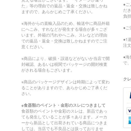
●
た」等の理由での返品・返金・交換は致しかね
だ
ますので、あらかじめご了承ください。
負
※海外からの直輸入品のため、輸送中に商品外箱
●
にへこみ、すれなどが発生する場合が多々ござ
います。外箱の汚れやへこみ、スレなどの理由
●
での返品・返金・交換は致しかねますのでご注
注
意ください。
●
※商品により、破損・誤送などがないか当店で開
で
封確認、あるいは税関でパッケージの開封検査
がされる場合もございます。
クレ
※商品のパッケージデザインは時期によって変わ
ることがありますので、あらかじめご了承くだ
さい。
※食器類のペイント・金彩のスレにつきまして
食器類のペイントや金彩のスレは、新品であっ
ても発生していることが多々あります。メーカ
ーから新品として出荷されている商品につきま
しては、当店でも不良品とは扱っておりませ