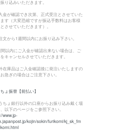
お振り込みいただきます。
ご入金が確認でき次第、正式受注とさせていた
きます（大変恐縮ですが振込手数料はお客様
担とさせていただきます）。
ご注文から1週間以内にお振り込み下さい。
1週間以内にご入金が確認出来ない場合は、ご
文をキャンセルさせていただきます。
海外在庫品はご入金確認後に発注いたしますの
、お急ぎの場合はご注意下さい。
うちょ振替【前払い】
ゆうちょ銀行以外の口座からお振り込み戴く場
は、以下のページをご参照下さい。
://www.jp-
.japanpost.jp/kojin/sokin/furikomi/kj_sk_fm
ikomi.html