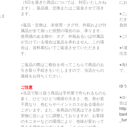
（5日を過ぎた商品については、対応いたしかね
に
ます）。返品後、交換またはご返金させて頂き
ます。
●
れま
だ
○返品・交換は、未使用・タグ付、外箱および付
負
属品が全て揃った状態の場合のみ、承ります。
使用感のある物や、タグ、外箱あるいは付属品
●
が欠けている場合は返品を承れません。この場
合は、送料着払いでご返送させていただきま
●
す。
注
ご返品の際はご都合を伺ってこちらで商品のお
●
引き取り手続きをいたしますので、当店からの
で
連絡をお待ちください。
ゆ
ご注意
※当店で取り扱う商品は手作業で作られるものも
●
多く、ひとつひとつ模様や大きさ、色、形が若
合
干異なり、色むらやペイントロスがある場合が
http
ございます。また、各商品の写真はできる限り
bank
実物に近いように調整しておりますが、お客様
_fur
のモニターなどの環境により、色味が変わって
見える場合がございます。「イメージが違っ