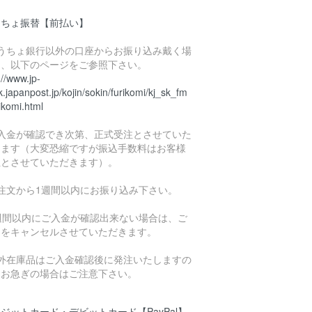
うちょ振替【前払い】
ゆうちょ銀行以外の口座からお振り込み戴く場
は、以下のページをご参照下さい。
://www.jp-
.japanpost.jp/kojin/sokin/furikomi/kj_sk_fm
ikomi.html
ご入金が確認でき次第、正式受注とさせていた
きます（大変恐縮ですが振込手数料はお客様
担とさせていただきます）。
ご注文から1週間以内にお振り込み下さい。
1週間以内にご入金が確認出来ない場合は、ご
文をキャンセルさせていただきます。
海外在庫品はご入金確認後に発注いたしますの
、お急ぎの場合はご注意下さい。
ジットカード・デビットカード【PayPal】