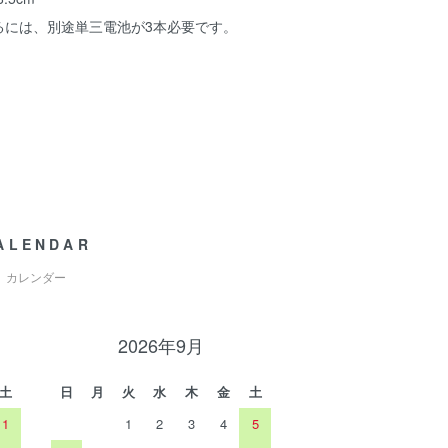
るには、別途単三電池が3本必要です。
ALENDAR
カレンダー
2026年9月
土
日
月
火
水
木
金
土
1
1
2
3
4
5