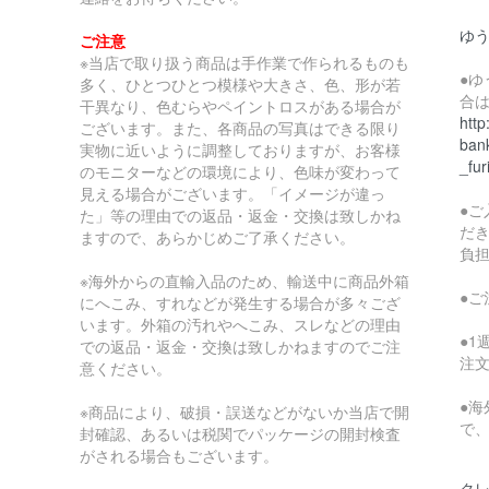
ゆ
ご注意
※当店で取り扱う商品は手作業で作られるものも
●
多く、ひとつひとつ模様や大きさ、色、形が若
合
干異なり、色むらやペイントロスがある場合が
http
ございます。また、各商品の写真はできる限り
bank
実物に近いように調整しておりますが、お客様
_fur
のモニターなどの環境により、色味が変わって
見える場合がございます。「イメージが違っ
●
た」等の理由での返品・返金・交換は致しかね
だ
ますので、あらかじめご了承ください。
負
※海外からの直輸入品のため、輸送中に商品外箱
●
にへこみ、すれなどが発生する場合が多々ござ
います。外箱の汚れやへこみ、スレなどの理由
●
での返品・返金・交換は致しかねますのでご注
注
意ください。
●
※商品により、破損・誤送などがないか当店で開
で
封確認、あるいは税関でパッケージの開封検査
がされる場合もございます。
クレ