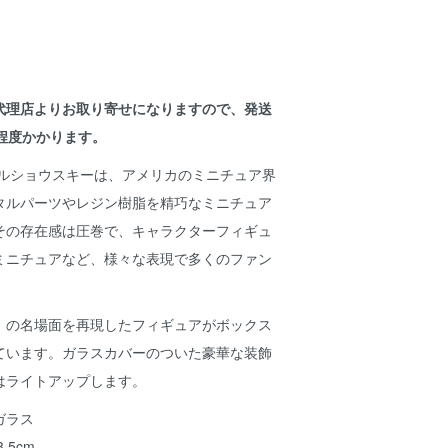
代理店よりお取り寄せになりますので、発送
程度かかります。
オルショウスキーは、アメリカのミニチュア界
タルパーツやレジン樹脂を精巧なミニチュア
その存在感は圧巻で、キャラクターフィギュ
ミニチュアなど、様々な表現で多くのファン
」の名場面を再現したフィギュアがボックス
ています。ガラスカバーのついた豪華な装飾
はライトアップします。
ガラス
.5cm