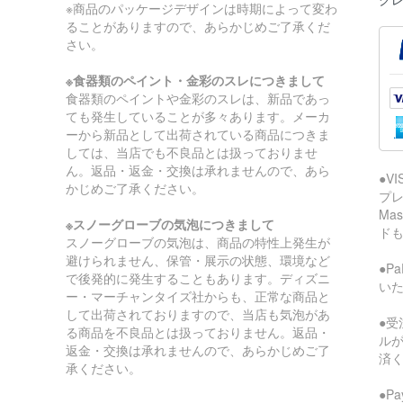
※商品のパッケージデザインは時期によって変わ
ることがありますので、あらかじめご了承くだ
さい。
※食器類のペイント・金彩のスレにつきまして
食器類のペイントや金彩のスレは、新品であっ
ても発生していることが多々あります。メーカ
ーから新品として出荷されている商品につきま
しては、当店でも不良品とは扱っておりませ
ん。返品・返金・交換は承れませんので、あら
●V
かじめご了承ください。
プレ
Ma
※スノーグローブの気泡につきまして
ド
スノーグローブの気泡は、商品の特性上発生が
避けられません、保管・展示の状態、環境など
●P
で後発的に発生することもあります。ディズニ
い
ー・マーチャンタイズ社からも、正常な商品と
して出荷されておりますので、当店も気泡があ
●受
る商品を不良品とは扱っておりません。返品・
ル
返金・交換は承れませんので、あらかじめご了
済
承ください。
●P