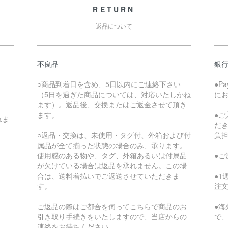
RETURN
返品について
不良品
銀
○商品到着日を含め、5日以内にご連絡下さい
●P
（5日を過ぎた商品については、対応いたしかね
に
ます）。返品後、交換またはご返金させて頂き
ます。
●
れま
だ
○返品・交換は、未使用・タグ付、外箱および付
負
属品が全て揃った状態の場合のみ、承ります。
使用感のある物や、タグ、外箱あるいは付属品
●
が欠けている場合は返品を承れません。この場
合は、送料着払いでご返送させていただきま
●
す。
注
ご返品の際はご都合を伺ってこちらで商品のお
●
引き取り手続きをいたしますので、当店からの
で
連絡をお待ちください。