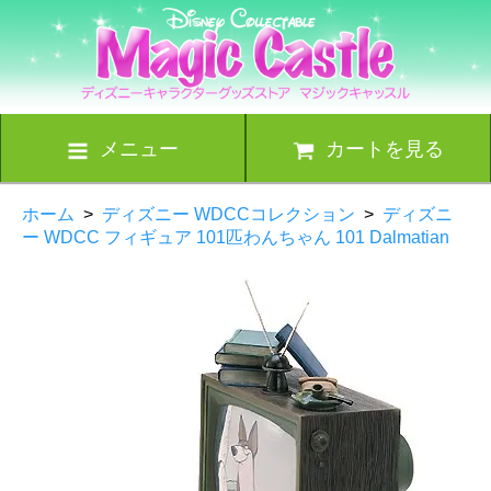
メニュー
カートを見る
ホーム
>
ディズニー WDCCコレクション
>
ディズニ
ー WDCC フィギュア 101匹わんちゃん 101 Dalmatian