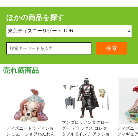
ほかの商品を探す
検索
売れ筋商品
マンダロリアン＆グロー
ディズニートラディショ
グー デラックス コレク
ディズニー
ン ジム・ショアわんわん
タブル 6インチ アクショ
フィギュア '