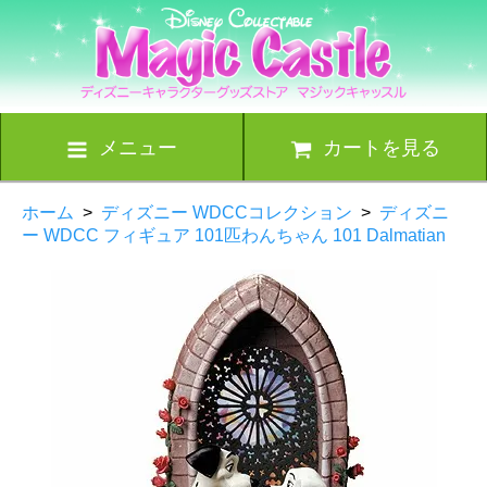
メニュー
カートを見る
ホーム
>
ディズニー WDCCコレクション
>
ディズニ
ー WDCC フィギュア 101匹わんちゃん 101 Dalmatian