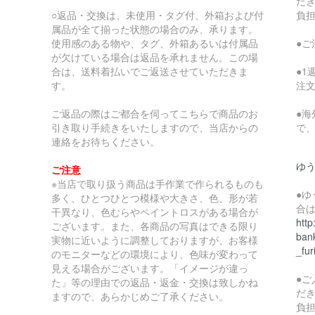
だ
○返品・交換は、未使用・タグ付、外箱および付
負
属品が全て揃った状態の場合のみ、承ります。
使用感のある物や、タグ、外箱あるいは付属品
●
が欠けている場合は返品を承れません。この場
合は、送料着払いでご返送させていただきま
●
す。
注
ご返品の際はご都合を伺ってこちらで商品のお
●
引き取り手続きをいたしますので、当店からの
で
連絡をお待ちください。
ゆ
ご注意
※当店で取り扱う商品は手作業で作られるものも
●
多く、ひとつひとつ模様や大きさ、色、形が若
合
干異なり、色むらやペイントロスがある場合が
http
ございます。また、各商品の写真はできる限り
bank
実物に近いように調整しておりますが、お客様
_fur
のモニターなどの環境により、色味が変わって
見える場合がございます。「イメージが違っ
●
た」等の理由での返品・返金・交換は致しかね
だ
ますので、あらかじめご了承ください。
負