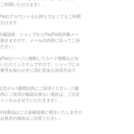
もご利用いただけます）。
aPalのアカウントをお持ちでなくてもご利用
ただけます。
注確認後、ショップからPayPal請求書メー
が届きますので、メールの内容に沿ってご決
ください。
ayPalのページに移動してカード情報などを
力いただくシステムですので、ショップにカ
ド番号を知らせずに済む安全な決済方法で
。
注文から1週間以内にご決済ください（1週
以内にご決済が確認出来ない場合は、ご注文
キャンセルさせていただきます）。
海外在庫品はご入金確認後に発注いたしますの
、お急ぎの場合はご注意ください。