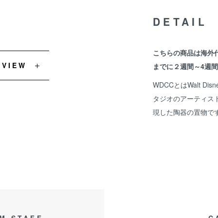
DETAIL
こちらの商品は海外
EVIEW
までに２週間～4週
WDCCとはWalt Disn
タジオのアーティス
現した陶器の置物で