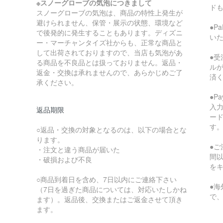
※スノーグローブの気泡につきまして
ド
スノーグローブの気泡は、商品の特性上発生が
避けられません、保管・展示の状態、環境など
●P
で後発的に発生することもあります。ディズニ
い
ー・マーチャンタイズ社からも、正常な商品と
して出荷されておりますので、当店も気泡があ
●受
る商品を不良品とは扱っておりません。返品・
ル
返金・交換は承れませんので、あらかじめご了
済
承ください。
●P
入
返品期限
ー
す
○返品・交換の対象となるのは、以下の場合とな
ります。
●ご
・注文と違う商品が届いた
間
・破損および不良
を
○商品到着日を含め、7日以内にご連絡下さい
●
（7日を過ぎた商品については、対応いたしかね
で
ます）。返品後、交換またはご返金させて頂き
ます。