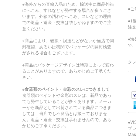
※海外からの直輸入品のため、輸送中に商品外箱
●
にへこみ、すれなどが発生する場合が多々ござ
います。外箱の汚れやへこみ、スレなどの理由
●
での返品・返金・交換は致しかねますのでご注
注
意ください。
●
※商品により、破損・誤送などがないか当店で開
で
封確認、あるいは税関でパッケージの開封検査
がされる場合もございます。
クレ
※商品のパッケージデザインは時期によって変わ
ることがありますので、あらかじめご了承くだ
さい。
※食器類のペイント・金彩のスレにつきまして
食器類のペイントや金彩のスレは、新品であっ
ても発生していることが多々あります。メーカ
ーから新品として出荷されている商品につきま
しては、当店でも不良品とは扱っておりませ
ん。返品・返金・交換は承れませんので、あら
●V
かじめご了承ください。
プレ
Ma