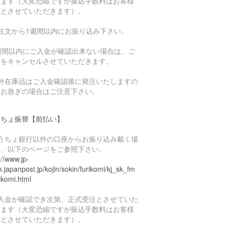
きます（大変恐縮ですが振込手数料はお客様
担とさせていただきます）。
ご注文から1週間以内にお振り込み下さい。
1週間以内にご入金が確認出来ない場合は、ご
文をキャンセルさせていただきます。
海外在庫品はご入金確認後に発注いたしますの
、お急ぎの場合はご注意下さい。
うちょ振替【前払い】
ゆうちょ銀行以外の口座からお振り込み戴く場
は、以下のページをご参照下さい。
://www.jp-
.japanpost.jp/kojin/sokin/furikomi/kj_sk_fm
ikomi.html
ご入金が確認でき次第、正式受注とさせていた
きます（大変恐縮ですが振込手数料はお客様
担とさせていただきます）。