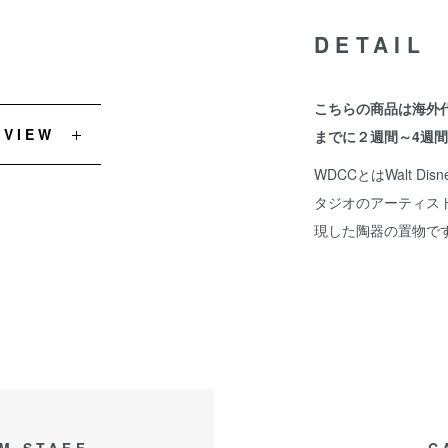
DETAIL
こちらの商品は海外
EVIEW
までに２週間～4週
WDCCとはWalt Disn
タジオのアーティス
現した陶器の置物で