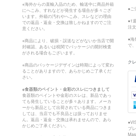
※海外からの直輸入品のため、輸送中に商品外箱
●
にへこみ、すれなどが発生する場合が多々ござ
います。外箱の汚れやへこみ、スレなどの理由
●
での返品・返金・交換は致しかねますのでご注
注
意ください。
●
※商品により、破損・誤送などがないか当店で開
で
封確認、あるいは税関でパッケージの開封検査
がされる場合もございます。
クレ
※商品のパッケージデザインは時期によって変わ
ることがありますので、あらかじめご了承くだ
さい。
※食器類のペイント・金彩のスレにつきまして
食器類のペイントや金彩のスレは、新品であっ
ても発生していることが多々あります。メーカ
ーから新品として出荷されている商品につきま
しては、当店でも不良品とは扱っておりませ
ん。返品・返金・交換は承れませんので、あら
●V
かじめご了承ください。
プレ
Ma