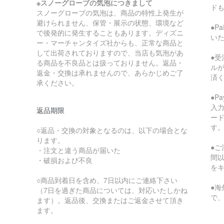
※スノーグローブの気泡につきまして
ド
スノーグローブの気泡は、商品の特性上発生が
避けられません、保管・展示の状態、環境など
●P
で後発的に発生することもあります。ディズニ
い
ー・マーチャンタイズ社からも、正常な商品と
して出荷されておりますので、当店も気泡があ
●受
る商品を不良品とは扱っておりません。返品・
ル
返金・交換は承れませんので、あらかじめご了
済
承ください。
●P
入
返品期限
ー
す
○返品・交換の対象となるのは、以下の場合とな
ります。
●ご
・注文と違う商品が届いた
間
・破損および不良
を
○商品到着日を含め、7日以内にご連絡下さい
●
（7日を過ぎた商品については、対応いたしかね
で
ます）。返品後、交換またはご返金させて頂き
ます。