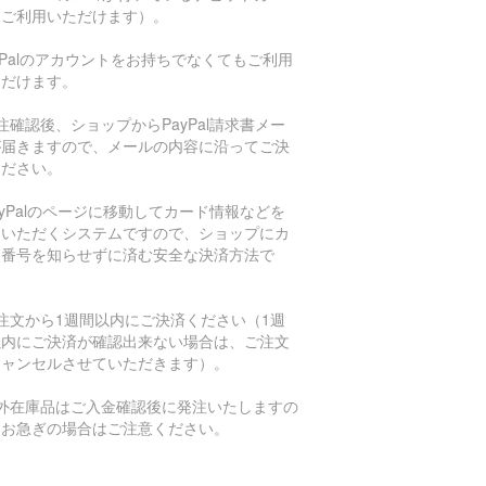
もご利用いただけます）。
aPalのアカウントをお持ちでなくてもご利用
ただけます。
注確認後、ショップからPayPal請求書メー
が届きますので、メールの内容に沿ってご決
ください。
ayPalのページに移動してカード情報などを
力いただくシステムですので、ショップにカ
ド番号を知らせずに済む安全な決済方法で
。
注文から1週間以内にご決済ください（1週
以内にご決済が確認出来ない場合は、ご注文
キャンセルさせていただきます）。
海外在庫品はご入金確認後に発注いたしますの
、お急ぎの場合はご注意ください。