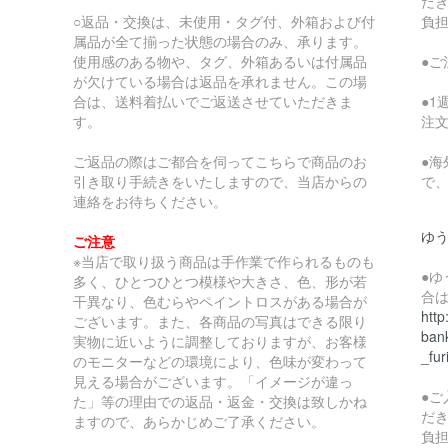
だ
○返品・交換は、未使用・タグ付、外箱および付
負
属品が全て揃った状態の場合のみ、承ります。
使用感のある物や、タグ、外箱あるいは付属品
●
が欠けている場合は返品を承れません。この場
合は、送料着払いでご返送させていただきま
●
す。
注
ご返品の際はご都合を伺ってこちらで商品のお
●
引き取り手続きをいたしますので、当店からの
で
連絡をお待ちください。
ゆ
ご注意
※当店で取り扱う商品は手作業で作られるものも
●
多く、ひとつひとつ模様や大きさ、色、形が若
合
干異なり、色むらやペイントロスがある場合が
http
ございます。また、各商品の写真はできる限り
bank
実物に近いように調整しておりますが、お客様
_fur
のモニターなどの環境により、色味が変わって
見える場合がございます。「イメージが違っ
●
た」等の理由での返品・返金・交換は致しかね
だ
ますので、あらかじめご了承ください。
負