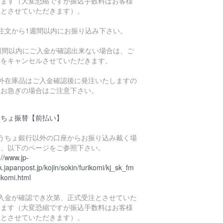
きます（大変恐縮ですが振込手数料はお客様
担とさせていただきます）。
ご注文から1週間以内にお振り込み下さい。
1週間以内にご入金が確認出来ない場合は、ご
文をキャンセルさせていただきます。
海外在庫品はご入金確認後に発注いたしますの
、お急ぎの場合はご注意下さい。
うちょ振替【前払い】
ゆうちょ銀行以外の口座からお振り込み戴く場
は、以下のページをご参照下さい。
://www.jp-
.japanpost.jp/kojin/sokin/furikomi/kj_sk_fm
ikomi.html
ご入金が確認でき次第、正式受注とさせていた
きます（大変恐縮ですが振込手数料はお客様
担とさせていただきます）。