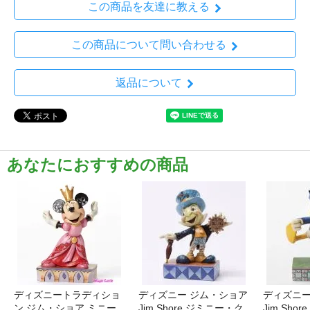
この商品を友達に教える
この商品について問い合わせる
返品について
あなたにおすすめの商品
ディズニートラディショ
ディズニー ジム・ショア
ディズニー
ン ジム・ショア ミニー
Jim Shore ジミニー・ク
Jim Sho