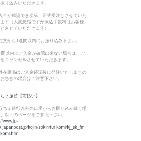
お振り込みいただきます。
ご入金が確認でき次第、正式受注とさせていた
きます（大変恐縮ですが振込手数料はお客様
担とさせていただきます）。
ご注文から1週間以内にお振り込み下さい。
1週間以内にご入金が確認出来ない場合は、ご
文をキャンセルさせていただきます。
海外在庫品はご入金確認後に発注いたしますの
、お急ぎの場合はご注意下さい。
うちょ振替【前払い】
ゆうちょ銀行以外の口座からお振り込み戴く場
は、以下のページをご参照下さい。
://www.jp-
.japanpost.jp/kojin/sokin/furikomi/kj_sk_fm
ikomi.html