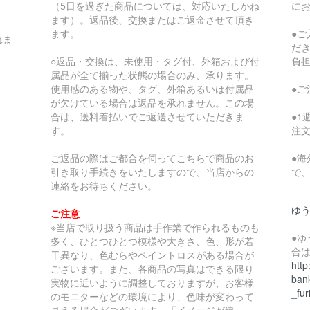
（5日を過ぎた商品については、対応いたしかね
に
ます）。返品後、交換またはご返金させて頂き
ます。
●
れま
だ
○返品・交換は、未使用・タグ付、外箱および付
負
属品が全て揃った状態の場合のみ、承ります。
使用感のある物や、タグ、外箱あるいは付属品
●
が欠けている場合は返品を承れません。この場
合は、送料着払いでご返送させていただきま
●
す。
注
ご返品の際はご都合を伺ってこちらで商品のお
●
引き取り手続きをいたしますので、当店からの
で
連絡をお待ちください。
ゆ
ご注意
※当店で取り扱う商品は手作業で作られるものも
●
多く、ひとつひとつ模様や大きさ、色、形が若
合
干異なり、色むらやペイントロスがある場合が
http
ございます。また、各商品の写真はできる限り
bank
実物に近いように調整しておりますが、お客様
_fur
のモニターなどの環境により、色味が変わって
見える場合がございます。「イメージが違っ