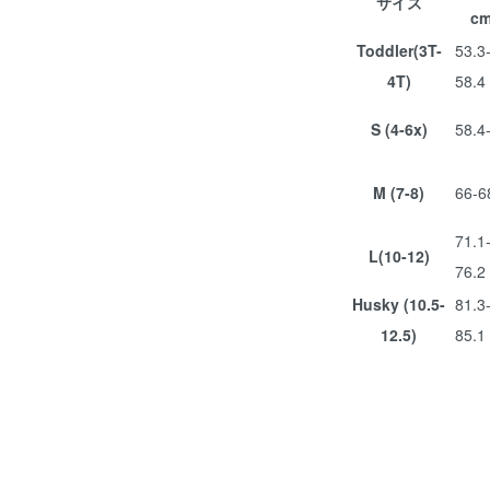
サイズ
cm
Toddler(3T-
53.3
4T)
58.4
S (4-6x)
58.4
M (7-8)
66-6
71.1
L(10-12)
76.2
Husky (10.5-
81.3
12.5)
85.1