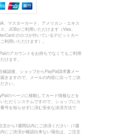
ISA、マスターカード、アメリカン・エキス
ス、JCBがご利用いただけます（Visa、
sterCard のロゴが付いているデビットカー
もご利用いただけます）。
aPalのアカウントをお持ちでなくてもご利用
ただけます。
注確認後、ショップからPayPal請求書メー
が届きますので、メールの内容に沿ってご決
ください。
ayPalのページに移動してカード情報などを
力いただくシステムですので、ショップにカ
ド番号を知らせずに済む安全な決済方法で
。
注文から1週間以内にご決済ください（1週
以内にご決済が確認出来ない場合は、ご注文