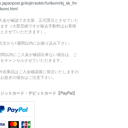
.japanpost.jp/kojin/sokin/furikomi/kj_sk_fm
ikomi.html
ご入金が確認でき次第、正式受注とさせていた
きます（大変恐縮ですが振込手数料はお客様
担とさせていただきます）。
ご注文から1週間以内にお振り込み下さい。
1週間以内にご入金が確認出来ない場合は、ご
文をキャンセルさせていただきます。
海外在庫品はご入金確認後に発注いたしますの
、お急ぎの場合はご注意下さい。
ジットカード・デビットカード【PayPal】