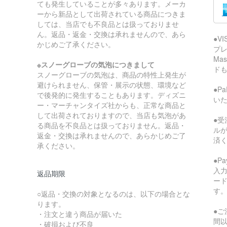
ても発生していることが多々あります。メーカ
ーから新品として出荷されている商品につきま
しては、当店でも不良品とは扱っておりませ
ん。返品・返金・交換は承れませんので、あら
●V
かじめご了承ください。
プレ
Ma
※スノーグローブの気泡につきまして
ド
スノーグローブの気泡は、商品の特性上発生が
避けられません、保管・展示の状態、環境など
●P
で後発的に発生することもあります。ディズニ
い
ー・マーチャンタイズ社からも、正常な商品と
して出荷されておりますので、当店も気泡があ
●受
る商品を不良品とは扱っておりません。返品・
ル
返金・交換は承れませんので、あらかじめご了
済
承ください。
●P
入
返品期限
ー
す
○返品・交換の対象となるのは、以下の場合とな
ります。
●ご
・注文と違う商品が届いた
間
・破損および不良