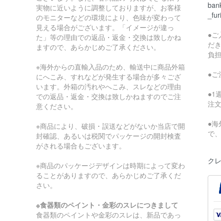
bank
実物に近いように調整しておりますが、お客様
_fur
のモニターなどの環境により、色味が変わって
見える場合がございます。「イメージが違っ
●
た」等の理由での返品・返金・交換は致しかね
だ
ますので、あらかじめご了承ください。
負
※海外からの直輸入品のため、輸送中に商品外箱
●
にへこみ、すれなどが発生する場合が多々ござ
います。外箱の汚れやへこみ、スレなどの理由
●
での返品・返金・交換は致しかねますのでご注
注
意ください。
●
※商品により、破損・誤送などがないか当店で開
で
封確認、あるいは税関でパッケージの開封検査
がされる場合もございます。
クレ
※商品のパッケージデザインは時期によって変わ
ることがありますので、あらかじめご了承くだ
さい。
※食器類のペイント・金彩のスレにつきまして
食器類のペイントや金彩のスレは、新品であっ