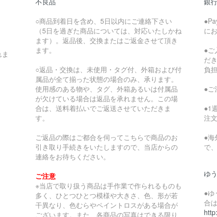
不良品
銀
○商品到着日を含め、5日以内にご連絡下さい
●P
（5日を過ぎた商品については、対応いたしかね
に
ます）。返品後、交換またはご返金させて頂き
ます。
●
れま
だ
○返品・交換は、未使用・タグ付、外箱および付
負
属品が全て揃った状態の場合のみ、承ります。
使用感のある物や、タグ、外箱あるいは付属品
●
が欠けている場合は返品を承れません。この場
合は、送料着払いでご返送させていただきま
●
す。
注
ご返品の際はご都合を伺ってこちらで商品のお
●
引き取り手続きをいたしますので、当店からの
で
連絡をお待ちください。
ゆ
ご注意
※当店で取り扱う商品は手作業で作られるものも
●
多く、ひとつひとつ模様や大きさ、色、形が若
合
干異なり、色むらやペイントロスがある場合が
http
ございます。また、各商品の写真はできる限り