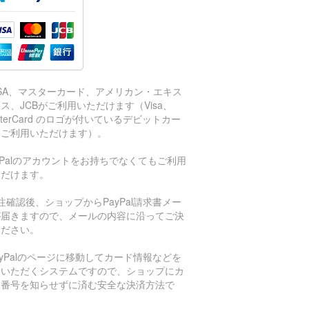
ISA、マスターカード、アメリカン・エキス
ス、JCBがご利用いただけます（Visa、
sterCard のロゴが付いているデビットカー
もご利用いただけます）。
aPalのアカウントをお持ちでなくてもご利用
ただけます。
注確認後、ショップからPayPal請求書メー
が届きますので、メールの内容に沿ってご決
ください。
ayPalのページに移動してカード情報などを
力いただくシステムですので、ショップにカ
ド番号を知らせずに済む安全な決済方法で
。