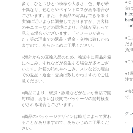
●
多く、ひとつひとつ模様や大きさ、色、形が若
合
干異なり、色むらやペイントロスがある場合が
http
ございます。また、各商品の写真はできる限り
bank
実物に近いように調整しておりますが、お客様
_fur
のモニターなどの環境により、色味が変わって
見える場合がございます。「イメージが違っ
●
た」等の理由での返品・返金・交換は致しかね
だ
ますので、あらかじめご了承ください。
負
※海外からの直輸入品のため、輸送中に商品外箱
●
にへこみ、すれなどが発生する場合が多々ござ
います。外箱の汚れやへこみ、スレなどの理由
●
での返品・返金・交換は致しかねますのでご注
注
意ください。
●
※商品により、破損・誤送などがないか当店で開
で
封確認、あるいは税関でパッケージの開封検査
がされる場合もございます。
クレ
※商品のパッケージデザインは時期によって変わ
ることがありますので、あらかじめご了承くだ
さい。