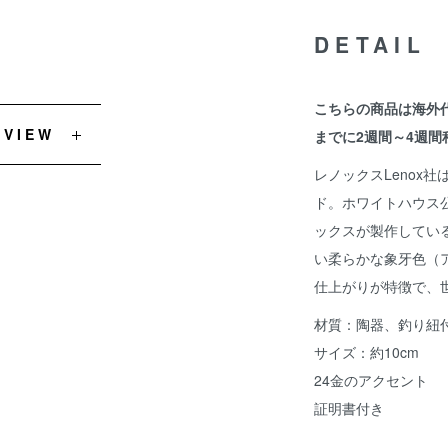
DETAIL
こちらの商品は海外
EVIEW
までに2週間～4週間
レノックスLenox
ド。ホワイトハウス
ックスが製作してい
い柔らかな象牙色（
仕上がりが特徴で、
材質：陶器、釣り紐
サイズ：約10cm
24金のアクセント
証明書付き