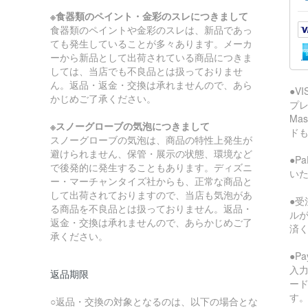
※食器類のペイント・金彩のスレにつきまして
食器類のペイントや金彩のスレは、新品であっ
ても発生していることが多々あります。メーカ
ーから新品として出荷されている商品につきま
しては、当店でも不良品とは扱っておりませ
ん。返品・返金・交換は承れませんので、あら
●V
かじめご了承ください。
プレ
Ma
※スノーグローブの気泡につきまして
ド
スノーグローブの気泡は、商品の特性上発生が
避けられません、保管・展示の状態、環境など
●P
で後発的に発生することもあります。ディズニ
い
ー・マーチャンタイズ社からも、正常な商品と
して出荷されておりますので、当店も気泡があ
●受
る商品を不良品とは扱っておりません。返品・
ル
返金・交換は承れませんので、あらかじめご了
済
承ください。
●P
入
返品期限
ー
す
○返品・交換の対象となるのは、以下の場合とな