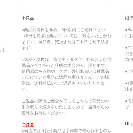
不良品
銀
○商品到着日を含め、5日以内にご連絡下さい
●P
（5日を過ぎた商品については、対応いたしかね
に
ます）。返品後、交換またはご返金させて頂き
ます。
●
れま
だ
○返品・交換は、未使用・タグ付、外箱および付
負
属品が全て揃った状態の場合のみ、承ります。
使用感のある物や、タグ、外箱あるいは付属品
●
が欠けている場合は返品を承れません。この場
合は、送料着払いでご返送させていただきま
●
す。
注
ご返品の際はご都合を伺ってこちらで商品のお
●
引き取り手続きをいたしますので、当店からの
で
連絡をお待ちください。
ゆ
ご注意
※当店で取り扱う商品は手作業で作られるものも