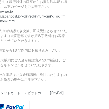
ゆうちょ銀行以外の口座からお振り込み戴く場
は、以下のページをご参照下さい。
://www.jp-
.japanpost.jp/kojin/sokin/furikomi/kj_sk_fm
ikomi.html
ご入金が確認でき次第、正式受注とさせていた
きます（大変恐縮ですが振込手数料はお客様
担とさせていただきます）。
ご注文から1週間以内にお振り込み下さい。
1週間以内にご入金が確認出来ない場合は、ご
文をキャンセルさせていただきます。
海外在庫品はご入金確認後に発注いたしますの
、お急ぎの場合はご注意下さい。
ジットカード・デビットカード【PayPal】