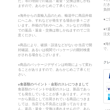
た」等の理由での返品・返金・交換は致しかね
だ
ますので、あらかじめご了承ください。
負
※海外からの直輸入品のため、輸送中に商品外箱
●
にへこみ、すれなどが発生する場合が多々ござ
います。外箱の汚れやへこみ、スレなどの理由
●
での返品・返金・交換は致しかねますのでご注
注
意ください。
●
※商品により、破損・誤送などがないか当店で開
で
封確認、あるいは税関でパッケージの開封検査
がされる場合もございます。
クレ
※商品のパッケージデザインは時期によって変わ
ることがありますので、あらかじめご了承くだ
さい。
※食器類のペイント・金彩のスレにつきまして
食器類のペイントや金彩のスレは、新品であっ
ても発生していることが多々あります。メーカ
ーから新品として出荷されている商品につきま
しては、当店でも不良品とは扱っておりませ
ん。返品・返金・交換は承れませんので、あら