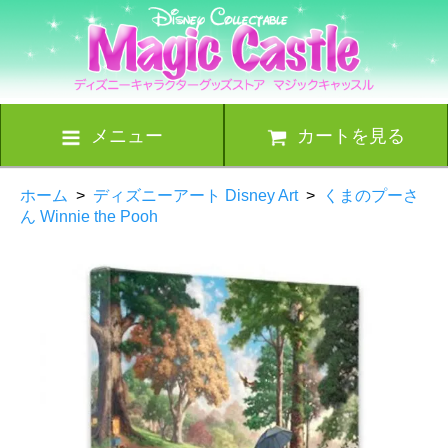
メニュー
カートを見る
ホーム
>
ディズニーアート Disney Art
>
くまのプーさ
ん Winnie the Pooh