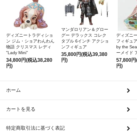
マンダロリアン＆グロー
ディズニートラディショ
グー デラックス コレク
ディズニー
ン ジム・ショアわんわん
タブル 6インチ アクショ
フィギュア '
物語 クリスマス レディ
ンフィギュア
by the S
"Lady Mini"
ーメイド 
35,800円(税込39,380
34,800円(税込38,280
円)
57,800円
円)
円)
ホーム
カートを見る
特定商取引法に基づく表記