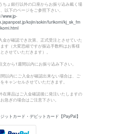
ゆうちょ銀行以外の口座からお振り込み戴く場
は、以下のページをご参照下さい。
://www.jp-
.japanpost.jp/kojin/sokin/furikomi/kj_sk_fm
ikomi.html
ご入金が確認でき次第、正式受注とさせていた
きます（大変恐縮ですが振込手数料はお客様
担とさせていただきます）。
ご注文から1週間以内にお振り込み下さい。
1週間以内にご入金が確認出来ない場合は、ご
文をキャンセルさせていただきます。
海外在庫品はご入金確認後に発注いたしますの
、お急ぎの場合はご注意下さい。
ジットカード・デビットカード【PayPal】