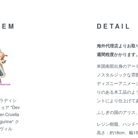
TEM
DETAIL
海外代理店よりお取
週間程度かかります
米国南部出身のアー
ノスタルジックな雰
ディズニーアニメー
りのある木工品のよ
ラディシ
ントにより仕上げて
ア "Dev
ふしぎの国のアリス
er-Cruella
igurine" ク
レジン樹脂、ハンド
ヴィル
高さ：約18cm、幅15