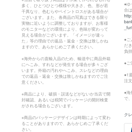
●
多く、ひとつひとつ模様や大きさ、色、形が若
合
干異なり、色むらやペイントロスがある場合が
http
ございます。また、各商品の写真はできる限り
bank
実物に近いように調整しておりますが、お客様
_fur
のモニターなどの環境により、色味が変わって
見える場合がございます。「イメージが違っ
●
た」等の理由での返品・返金・交換は致しかね
だ
ますので、あらかじめご了承ください。
負
※海外からの直輸入品のため、輸送中に商品外箱
●
にへこみ、すれなどが発生する場合が多々ござ
います。外箱の汚れやへこみ、スレなどの理由
●
での返品・返金・交換は致しかねますのでご注
注
意ください。
●
※商品により、破損・誤送などがないか当店で開
で
封確認、あるいは税関でパッケージの開封検査
がされる場合もございます。
クレ
※商品のパッケージデザインは時期によって変わ
ることがありますので、あらかじめご了承くだ
さい。