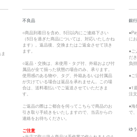
不良品
銀
○商品到着日を含め、5日以内にご連絡下さい
●P
（5日を過ぎた商品については、対応いたしかね
に
ます）。返品後、交換またはご返金させて頂き
ます。
●
れま
だ
○返品・交換は、未使用・タグ付、外箱および付
負
属品が全て揃った状態の場合のみ、承ります。
使用感のある物や、タグ、外箱あるいは付属品
●
が欠けている場合は返品を承れません。この場
合は、送料着払いでご返送させていただきま
●
す。
注
ご返品の際はご都合を伺ってこちらで商品のお
●
引き取り手続きをいたしますので、当店からの
で
連絡をお待ちください。
ゆ
ご注意
※当店で取り扱う商品は手作業で作られるものも