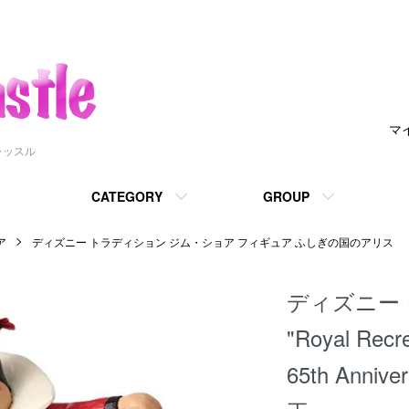
マ
ャッスル
CATEGORY
GROUP
ア
ディズニー トラディション ジム・ショア フィギュア ふしぎの国のアリス
ディズニー ジ
"Royal Recr
65th Anniv