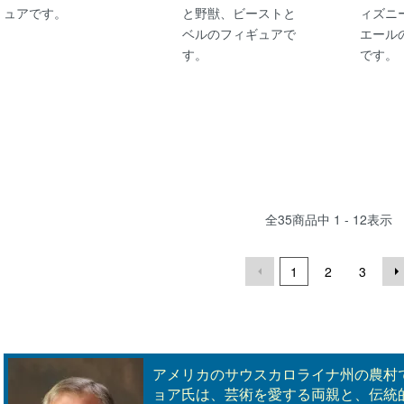
ュアです。
と野獣、ビーストと
ィズニ
ベルのフィギュアで
エール
す。
です。
全
35
商品中
1 - 12
表示
1
2
3
アメリカのサウスカロライナ州の農村
ョア氏は、芸術を愛する両親と、伝統