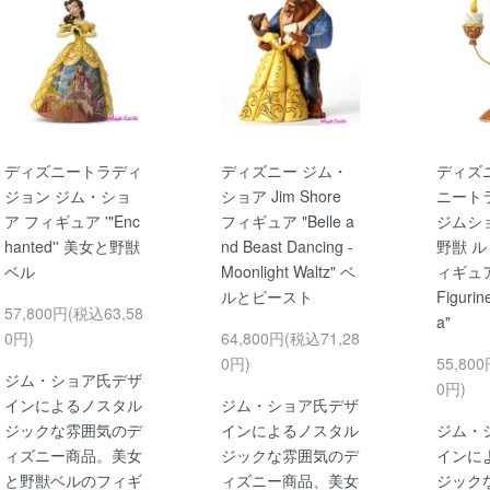
ディズニートラディ
ディズニー ジム・
ディズ
ジョン ジム・ショ
ショア Jim Shore
ニート
ア フィギュア '"Enc
フィギュア "Belle a
ジムシ
hanted'' 美女と野獣
nd Beast Dancing -
野獣 ル
ベル
Moonlight Waltz" ベ
ィギュア 
ルとビースト
Figurin
57,800円(税込63,58
a"
0円)
64,800円(税込71,28
0円)
55,80
ジム・ショア氏デザ
0円)
インによるノスタル
ジム・ショア氏デザ
ジックな雰囲気のデ
インによるノスタル
ジム・
ィズニー商品。美女
ジックな雰囲気のデ
インに
と野獣ベルのフィギ
ィズニー商品、美女
ジック