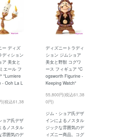
ニー ディズ
ディズニートラディ
ラディション
ション ジムショア
ョア 美女と
美女と野獣 コグワ
ミエール フ
ース フィギュア "C
"Lumiere
ogsworth Figurine -
e - Ooh La L
Keeping Watch"
55,800円(税込61,38
0円(税込61,38
0円)
ジム・ショア氏デザ
ショア氏デザ
インによるノスタル
よるノスタル
ジックな雰囲気のデ
な雰囲気のデ
ィズニー商品。コグ