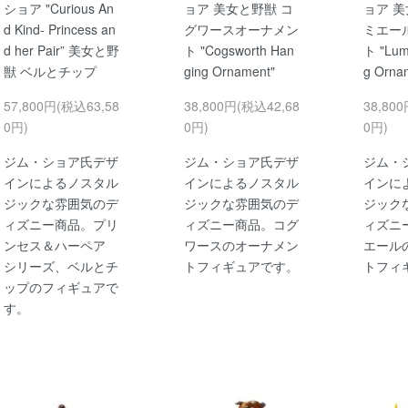
ショア "Curious An
ョア 美女と野獣 コ
ョア 美
d Kind- Princess an
グワースオーナメン
ミエー
d her Pair” 美女と野
ト "Cogsworth Han
ト "Lum
獣 ベルとチップ
ging Ornament"
g Orna
57,800円(税込63,58
38,800円(税込42,68
38,80
0円)
0円)
0円)
ジム・ショア氏デザ
ジム・ショア氏デザ
ジム・
インによるノスタル
インによるノスタル
インに
ジックな雰囲気のデ
ジックな雰囲気のデ
ジック
ィズニー商品。プリ
ィズニー商品。コグ
ィズニ
ンセス＆ハーペア
ワースのオーナメン
エール
シリーズ、ベルとチ
トフィギュアです。
トフィ
ップのフィギュアで
す。