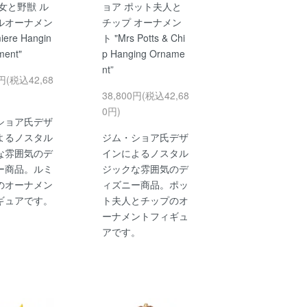
女と野獣 ル
ョア ポット夫人と
ルオーナメン
チップ オーナメン
iere Hangin
ト "Mrs Potts & Chi
ment"
p Hanging Orname
nt”
0円(税込42,68
38,800円(税込42,68
0円)
ショア氏デザ
よるノスタル
ジム・ショア氏デザ
な雰囲気のデ
インによるノスタル
ー商品。ルミ
ジックな雰囲気のデ
のオーナメン
ィズニー商品。ポッ
ギュアです。
ト夫人とチップのオ
ーナメントフィギュ
アです。