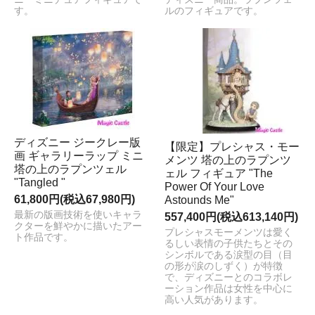
す。
ルのフィギュアです。
ディズニー ジークレー版
【限定】プレシャス・モー
画 ギャラリーラップ ミニ
メンツ 塔の上のラプンツ
塔の上のラプンツェル
ェル フィギュア "The
"Tangled "
Power Of Your Love
61,800円(税込67,980円)
Astounds Me"
最新の版画技術を使いキャラ
557,400円(税込613,140円)
クターを鮮やかに描いたアー
プレシャスモーメンツは愛く
ト作品です。
るしい表情の子供たちとその
シンボルである涙型の目（目
の形が涙のしずく）が特徴
で、ディズニーとのコラボレ
ーション作品は女性を中心に
高い人気があります。