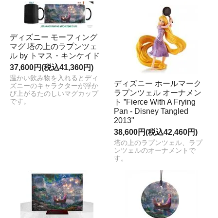
ディズニー モーフィング
マグ 塔の上のラプンツェ
ル by トマス・キンケイド
37,600円(税込41,360円)
温かい飲み物を入れるとディ
ディズニー ホールマーク
ズニーのキャラクターが浮か
ラプンツェル オーナメン
び上がるたのしいマグカップ
です。
ト ”Fierce With A Frying
Pan - Disney Tangled
2013"
38,600円(税込42,460円)
塔の上のラプンツェル、ラプ
ンツェルのオーナメントで
す。