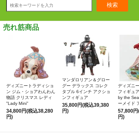
検索
売れ筋商品
マンダロリアン＆グロー
ディズニートラディショ
グー デラックス コレク
ディズニー
ン ジム・ショアわんわん
タブル 6インチ アクショ
フィギュア '
物語 クリスマス レディ
ンフィギュア
by the S
"Lady Mini"
ーメイド 
35,800円(税込39,380
34,800円(税込38,280
円)
57,800円
円)
円)