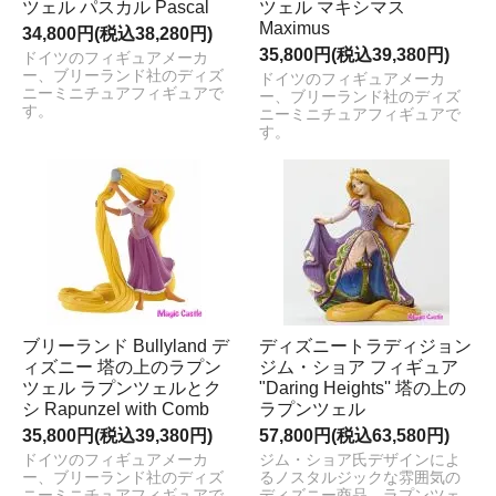
ツェル パスカル Pascal
ツェル マキシマス
Maximus
34,800円(税込38,280円)
35,800円(税込39,380円)
ドイツのフィギュアメーカ
ー、ブリーランド社のディズ
ドイツのフィギュアメーカ
ニーミニチュアフィギュアで
ー、ブリーランド社のディズ
す。
ニーミニチュアフィギュアで
す。
ブリーランド Bullyland デ
ディズニートラディジョン
ィズニー 塔の上のラプン
ジム・ショア フィギュア
ツェル ラプンツェルとク
"Daring Heights'' 塔の上の
シ Rapunzel with Comb
ラプンツェル
35,800円(税込39,380円)
57,800円(税込63,580円)
ドイツのフィギュアメーカ
ジム・ショア氏デザインによ
ー、ブリーランド社のディズ
るノスタルジックな雰囲気の
ニーミニチュアフィギュアで
ディズニー商品。ラプンツェ