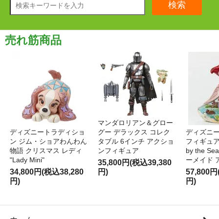
検索
売れ筋商品
マンダロリアン＆グロー
ディズニートラディショ
グー デラックス コレク
ディズニー
ン ジム・ショアわんわん
タブル 6インチ アクショ
フィギュア '
物語 クリスマス レディ
ンフィギュア
by the S
"Lady Mini"
ーメイド 
35,800円(税込39,380
34,800円(税込38,280
円)
57,800円
円)
円)