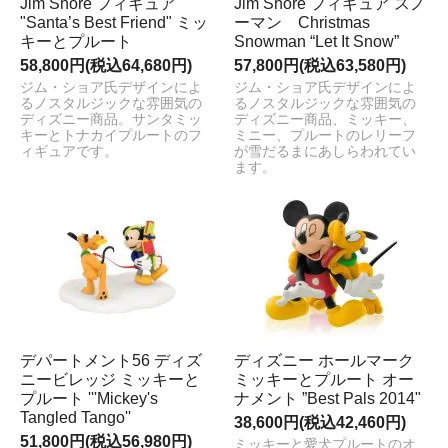
Jim Shore フィギュア
Jim Shore フィギュア スノ
"Santa’s Best Friend" ミッ
ーマン Christmas
キーとプルート
Snowman “Let It Snow”
58,800円(税込64,680円)
57,800円(税込63,580円)
ジム・ショア氏デザインによ
ジム・ショア氏デザインによ
るノスタルジックな雰囲気の
るノスタルジックな雰囲気の
ディズニー商品。サンタミッ
ディズニー商品、ミッキー、
キーとトナカイプルートのフ
ミニー、プルートのレリーフ
ィギュアです。
が雪だるまにあしらわれてい
ます。
デパートメント56 ディズ
ディズニー ホールマーク
ニービレッジ ミッキーと
ミッキーとプルート オー
プルート '''Mickey's
ナメント ”Best Pals 2014"
Tangled Tango''
38,600円(税込42,460円)
51,800円(税込56,980円)
ミッキーと愛犬プルートのオ