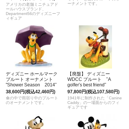
ーナメントです。
アメリカの老舗ミニチュアド
ールハウスブランド、
Department56のディズニーフ
ィギュア
ディズニー ホールマーク
【廃盤】 ディズニー
プルート オーナメント
WDCC プルート "A
”Shower Season 2014"
golfer's best friend"
38,600円(税込42,460円)
97,800円(税込107,580円)
傘の中で雨宿り中のプルート
1941年に制作された「Canine
のオーナメントです。
Caddy」の一場面からのフィ
ギュアです