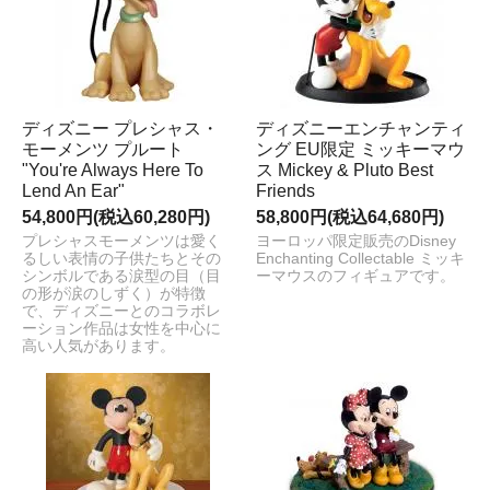
ディズニー プレシャス・
ディズニーエンチャンティ
モーメンツ プルート
ング EU限定 ミッキーマウ
"You're Always Here To
ス Mickey & Pluto Best
Lend An Ear"
Friends
54,800円(税込60,280円)
58,800円(税込64,680円)
プレシャスモーメンツは愛く
ヨーロッパ限定販売のDisney
るしい表情の子供たちとその
Enchanting Collectable ミッキ
シンボルである涙型の目（目
ーマウスのフィギュアです。
の形が涙のしずく）が特徴
で、ディズニーとのコラボレ
ーション作品は女性を中心に
高い人気があります。