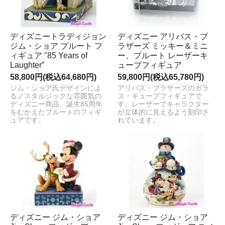
ディズニートラディジョン
ディズニー アリバス・ブ
ジム・ショア プルート フ
ラザーズ ミッキー＆ミニ
ィギュア "85 Years of
ー、プルート レーザーキ
Laughter”
ューブフィギュア
58,800円(税込64,680円)
59,800円(税込65,780円)
ジム・ショア氏デザインによ
アリバス・ブラザーズのガラ
るノスタルジックな雰囲気の
ス・キューブフィギュアで
ディズニー商品、誕生85周年
す。レーザーでキャラクター
をむかえたプルートのフィギ
が立体的に見えるよう刻印さ
ュアです。
れています。
ディズニー ジム・ショア
ディズニー ジム・ショア