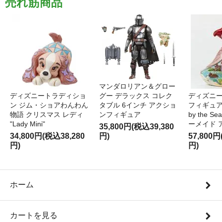
売れ筋商品
マンダロリアン＆グロー
ディズニートラディショ
グー デラックス コレク
ディズニー
ン ジム・ショアわんわん
タブル 6インチ アクショ
フィギュア '
物語 クリスマス レディ
ンフィギュア
by the S
"Lady Mini"
ーメイド 
35,800円(税込39,380
34,800円(税込38,280
円)
57,800円
円)
円)
ホーム
カートを見る