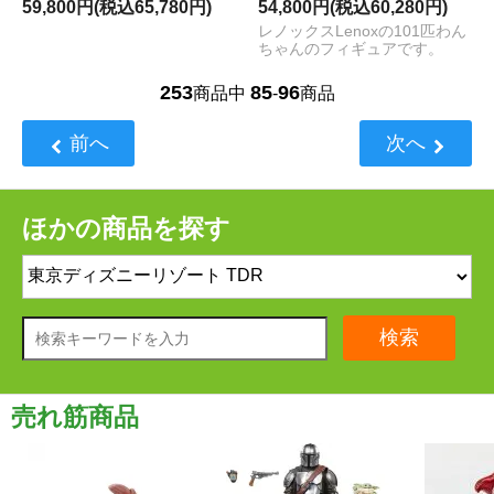
59,800円(税込65,780円)
54,800円(税込60,280円)
レノックスLenoxの101匹わん
ちゃんのフィギュアです。
253
85
96
商品中
-
商品
前へ
次へ
ほかの商品を探す
検索
売れ筋商品