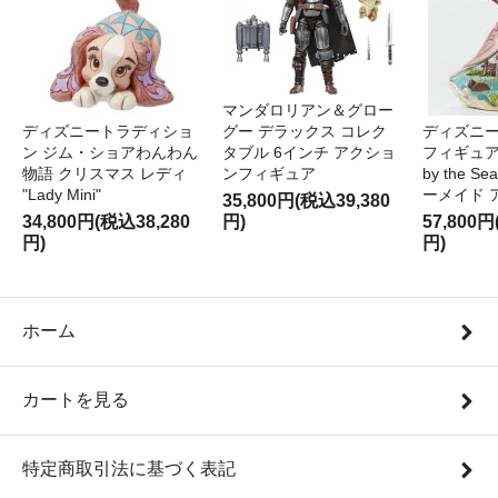
マンダロリアン＆グロー
ディズニートラディショ
グー デラックス コレク
ディズニー
ン ジム・ショアわんわん
タブル 6インチ アクショ
フィギュア '
物語 クリスマス レディ
ンフィギュア
by the S
"Lady Mini"
ーメイド 
35,800円(税込39,380
34,800円(税込38,280
円)
57,800円
円)
円)
ホーム
カートを見る
特定商取引法に基づく表記