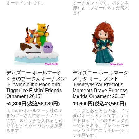
オーナメントです。
オーナメントです。ボタンを
押すと「ブギーの歌」が流れ
ます
ディズニー ホールマーク
ディズニー ホールマーク
くまのプーさんオーナメン
メリダ オーナメント
ト ”Winnie the Pooh and
”Disney/Pixar Precious
Tigger Ice Fishin' Friends
Moments Brave Princess
Ornament 2015"
Merida Ornament 2015"
52,800円(税込58,080円)
39,600円(税込43,560円)
Hallmarkホールマーク社のく
メリダとおそろしの森、メリ
まのプーさんのオーナメント
ダのオーナメントです。ティ
です。スイッチを入れると釣
アドロップアイのキャラクタ
り竿とティガーのしっぽが動
ーで知られる、プレシャスモ
きます。
ーメントとのコラボレーショ
ン作品です。