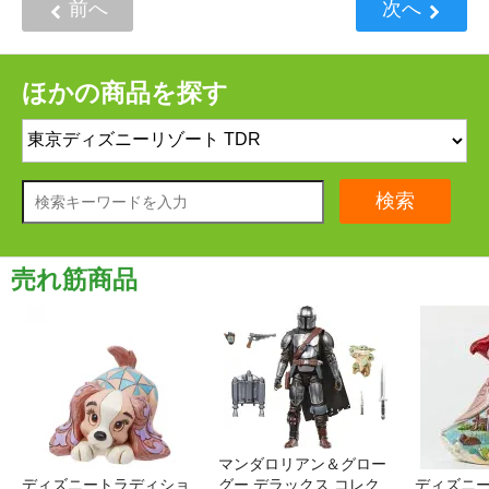
前へ
次へ
ほかの商品を探す
検索
売れ筋商品
マンダロリアン＆グロー
ディズニートラディショ
グー デラックス コレク
ディズニー