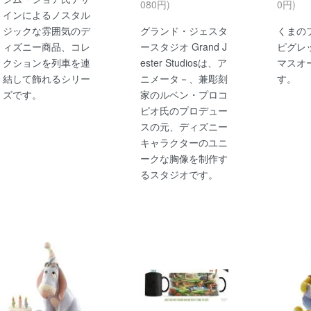
080円)
0円)
インによるノスタル
ジックな雰囲気のデ
グランド・ジェスタ
くまの
ィズニー商品、コレ
ースタジオ Grand J
ピグレ
クションを列車を連
ester Studiosは、ア
マスオ
結して飾れるシリー
ニメータ－、兼彫刻
す。
ズです。
家のルベン・プロコ
ピオ氏のプロデュー
スの元、ディズニー
キャラクターのユニ
ークな胸像を制作す
るスタジオです。