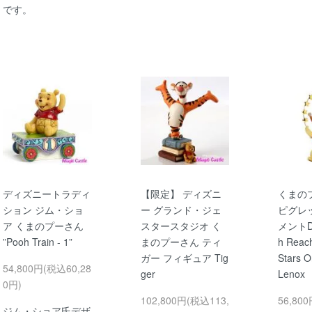
です。
ディズニートラディ
【限定】 ディズニ
くまの
ション ジム・ショ
ー グランド・ジェ
ピグレ
ア くまのプーさん
スタースタジオ く
メントDi
”Pooh Train - 1”
まのプーさん ティ
h Reach
ガー フィギュア Tig
Stars 
54,800円(税込60,28
ger
Lenox
0円)
102,800円(税込113,
56,80
ジム・ショア氏デザ