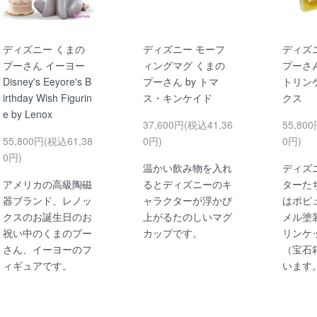
ディズニー くまの
ディズニー モーフ
ディズ
プーさん イーヨー
ィングマグ くまの
プーさ
Disney's Eeyore's B
プーさん by トマ
トリン
irthday Wish Figurin
ス・キンケイド
クス
e by Lenox
37,600円(税込41,36
55,80
55,800円(税込61,38
0円)
0円)
0円)
温かい飲み物を入れ
ディズ
アメリカの高級陶磁
るとディズニーのキ
ターた
器ブランド、レノッ
ャラクターが浮かび
はポピ
クスのお誕生日のお
上がるたのしいマグ
メル塗
祝い中のくまのプー
カップです。
リンケ
さん、イーヨーのフ
（宝石
ィギュアです。
います