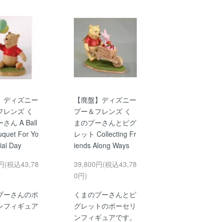
】ディズニー
【廃盤】ディズニー
フレンズ く
プー＆フレンズ く
ん A Ball
まのプーさんとピグ
uquet For Yo
レット Collecting Fr
ial Day
iends Along Ways
0円(税込43,78
39,800円(税込43,78
0円)
プーさんのポ
くまのプーさんとピ
ンフィギュア
グレットのポーセリ
ンフィギュアです。