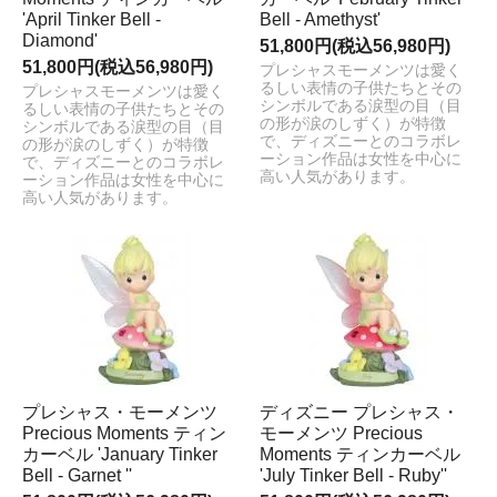
'April Tinker Bell -
Bell - Amethyst'
Diamond'
51,800円(税込56,980円)
51,800円(税込56,980円)
プレシャスモーメンツは愛く
るしい表情の子供たちとその
プレシャスモーメンツは愛く
シンボルである涙型の目（目
るしい表情の子供たちとその
の形が涙のしずく）が特徴
シンボルである涙型の目（目
で、ディズニーとのコラボレ
の形が涙のしずく）が特徴
ーション作品は女性を中心に
で、ディズニーとのコラボレ
高い人気があります。
ーション作品は女性を中心に
高い人気があります。
プレシャス・モーメンツ
ディズニー プレシャス・
Precious Moments ティン
モーメンツ Precious
カーベル 'January Tinker
Moments ティンカーベル
Bell - Garnet ''
'July Tinker Bell - Ruby''