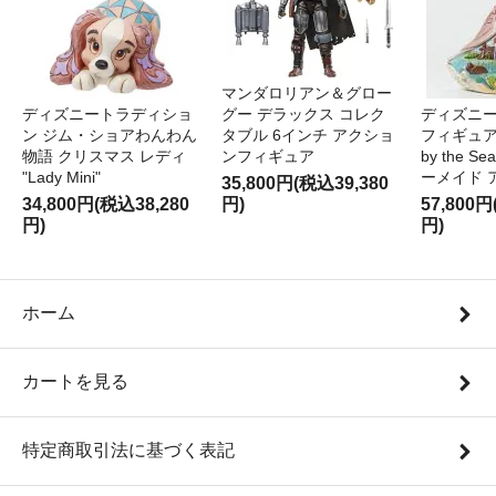
マンダロリアン＆グロー
ディズニートラディショ
グー デラックス コレク
ディズニー
ン ジム・ショアわんわん
タブル 6インチ アクショ
フィギュア '
物語 クリスマス レディ
ンフィギュア
by the S
"Lady Mini"
ーメイド 
35,800円(税込39,380
34,800円(税込38,280
円)
57,800円
円)
円)
ホーム
カートを見る
特定商取引法に基づく表記