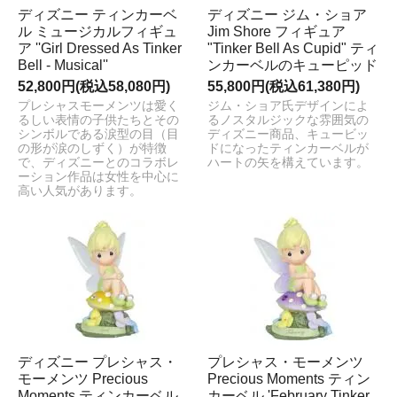
ディズニー ティンカーベ
ディズニー ジム・ショア
ル ミュージカルフィギュ
Jim Shore フィギュア
ア ''Girl Dressed As Tinker
"Tinker Bell As Cupid" ティ
Bell - Musical''
ンカーベルのキューピッド
52,800円(税込58,080円)
55,800円(税込61,380円)
プレシャスモーメンツは愛く
ジム・ショア氏デザインによ
るしい表情の子供たちとその
るノスタルジックな雰囲気の
シンボルである涙型の目（目
ディズニー商品、キュービッ
の形が涙のしずく）が特徴
ドになったティンカーベルが
で、ディズニーとのコラボレ
ハートの矢を構えています。
ーション作品は女性を中心に
高い人気があります。
ディズニー プレシャス・
プレシャス・モーメンツ
モーメンツ Precious
Precious Moments ティン
Moments ティンカーベル
カーベル 'February Tinker