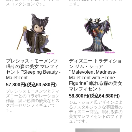
スコレクションです。
ます。
プレシャス・モーメンツ
ディズニー トラディショ
眠りの森の美女 マレフィ
ン ジム・ショア
セント ''Sleeping Beauty -
'"Malevolent Madness-
Maleficent'
Maleficent with Scene
Figurine'' 眠れる森の美女
57,800円(税込63,580円)
マレフィセント
プレシャスモーメンツとディ
58,800円(税込64,680円)
ズニーとのコラボレーション
作品。淡い色調の優美なビス
ジム・ショア氏デザインによ
クポーセリンフィギュアで
るノスタルジックな雰囲気の
す。
ディズニー商品。眠れる森の
美女マレフィセントのフィギ
ュアです。