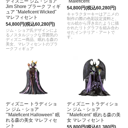
ディズニー ジム・ショア
"Maleficent"
Jim Shore プラーク フィギ
54,800円(税込60,280円)
ュア "Maleficent Wicked"
キャラクターキーはアニメの
マレフィセント
制作の際の色彩設定資料と、
セル絵から浮き出たように描
54,800円(税込60,280円)
かれたリトグラフを組み合わ
ジム・ショア氏デザインによ
せたインテリア・アートで
るノスタルジックな雰囲気の
す。
ディズニー商品、眠れる森の
美女、マレフィセントのプラ
ークフィギュア
ディズニー トラディショ
ディズニー トラディショ
ン ジム・ショア
ン ジム・ショア
'"Maleficent Halloween'' 眠
'"Maleficent'' 眠れる森の美
れる森の美女 マレフィセ
女 マレフィセント
ント
55,800円(税込61,380円)