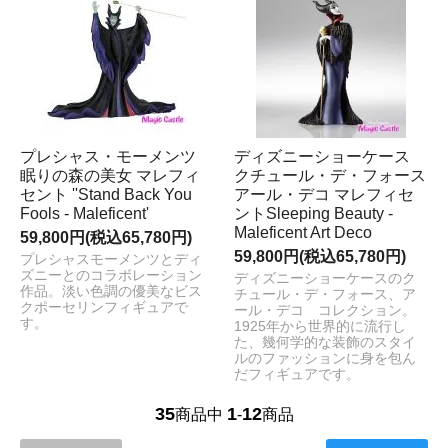
プレシャス・モーメンツ
ディズニーショーケース
眠りの森の美女 マレフィ
クチュール・デ・フォース
セント ''Stand Back You
アール・デコ マレフィセ
Fools - Maleficent'
ントSleeping Beauty -
Maleficent Art Deco
59,800円(税込65,780円)
59,800円(税込65,780円)
プレシャスモーメンツとディ
ズニーとのコラボレーション
ディズニーショーケースのク
作品。淡い色調の優美なビス
チュール・デ・フォース、ア
クポーセリンフィギュアで
ール・デコ コレクション。
す。
1925年から世界的に流行し
た、幾何学的な装飾のスタイ
ルのファッションに身を包ん
だフィギュアです。
35
1
12
商品中
-
商品