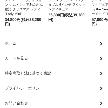
ディズニートラディショ
グー デラックス コレク
ディズニー
ン ジム・ショアわんわん
タブル 6インチ アクショ
フィギュア '
物語 クリスマス レディ
ンフィギュア
by the S
"Lady Mini"
ーメイド 
35,800円(税込39,380
34,800円(税込38,280
円)
57,800円
円)
円)
ホーム
カートを見る
特定商取引法に基づく表記
プライバシーポリシー
お問い合わせ