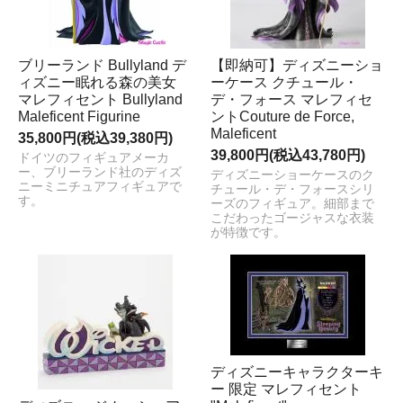
ブリーランド Bullyland デ
【即納可】ディズニーショ
ィズニー眠れる森の美女
ーケース クチュール・
マレフィセント Bullyland
デ・フォース マレフィセ
Maleficent Figurine
ントCouture de Force,
Maleficent
35,800円(税込39,380円)
39,800円(税込43,780円)
ドイツのフィギュアメーカ
ー、ブリーランド社のディズ
ディズニーショーケースのク
ニーミニチュアフィギュアで
チュール・デ・フォースシリ
す。
ーズのフィギュア。細部まで
こだわったゴージャスな衣装
が特徴です。
ディズニーキャラクターキ
ー 限定 マレフィセント