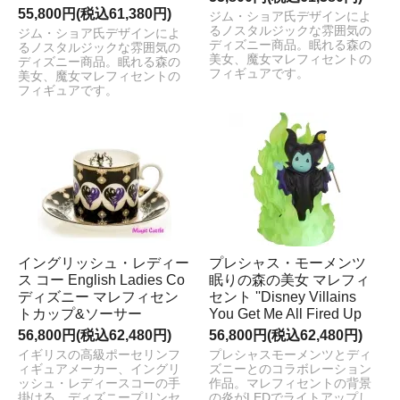
55,800円(税込61,380円)
ジム・ショア氏デザインによ
るノスタルジックな雰囲気の
ジム・ショア氏デザインによ
ディズニー商品。眠れる森の
るノスタルジックな雰囲気の
美女、魔女マレフィセントの
ディズニー商品。眠れる森の
フィギュアです。
美女、魔女マレフィセントの
フィギュアです。
イングリッシュ・レディー
プレシャス・モーメンツ
ス コー English Ladies Co
眠りの森の美女 マレフィ
ディズニー マレフィセン
セント ''Disney Villains
トカップ&ソーサー
You Get Me All Fired Up
56,800円(税込62,480円)
56,800円(税込62,480円)
イギリスの高級ポーセリンフ
プレシャスモーメンツとディ
ィギュアメーカー、イングリ
ズニーとのコラボレーション
ッシュ・レディースコーの手
作品。マレフィセントの背景
掛ける、ディズニープリンセ
の炎がLEDでライトアップし