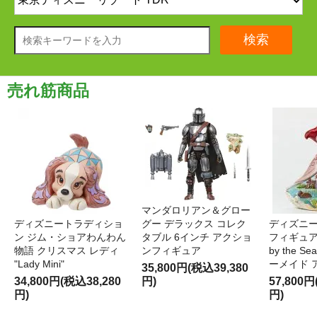
検索
売れ筋商品
マンダロリアン＆グロー
ディズニートラディショ
グー デラックス コレク
ディズニー
ン ジム・ショアわんわん
タブル 6インチ アクショ
フィギュア '
物語 クリスマス レディ
ンフィギュア
by the S
"Lady Mini"
ーメイド 
35,800円(税込39,380
34,800円(税込38,280
円)
57,800円
円)
円)