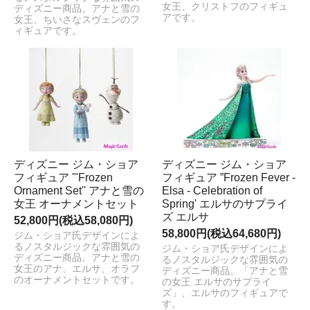
女王、クリストフのフィギュ
ディズニー商品。アナと雪の
アです。
女王、ちいさなスヴェンのフ
ィギュアです。
ディズニー ジム・ショア
ディズニー ジム・ショア
フィギュア '"Frozen
フィギュア ”Frozen Fever -
Ornament Set'' アナと雪の
Elsa - Celebration of
女王 オーナメントセット
Spring' エルサのサプライ
ズ エルサ
52,800円(税込58,080円)
58,800円(税込64,680円)
ジム・ショア氏デザインによ
るノスタルジックな雰囲気の
ジム・ショア氏デザインによ
ディズニー商品。アナと雪の
るノスタルジックな雰囲気の
女王のアナ、エルサ、オラフ
ディズニー商品。「アナと雪
のオーナメントセットです。
の女王 エルサのサプライ
ズ」、エルサのフィギュアで
す。