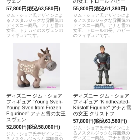
ヴェン
の女王 トロール パビー
57,800円(税込63,580円)
55,800円(税込61,380円)
ジム・ショア氏デザインによ
ジム・ショア氏デザインによ
るノスタルジックな雰囲気の
るノスタルジックな雰囲気の
ディズニー商品。アナと雪の
ディズニー商品。アナと雪の
女王、トナカイのスヴェンの
女王、トロールの長、バビー
フィギュアです。
のフィギュアです。
ディズニー ジム・ショア
ディズニー ジム・ショア
フィギュア ”Young Sven-
フィギュア ”Kindhearted-
Young Sven from Frozen
Kristoff Figurine" アナと雪
Figurinee" アナと雪の女王
の女王 クリストフ
スヴェン
57,800円(税込63,580円)
52,800円(税込58,080円)
ジム・ショア氏デザインによ
るノスタルジックな雰囲気の
ジム・ショア氏デザインによ
ディズニー商品。アナと雪の
るノスタルジックな雰囲気の