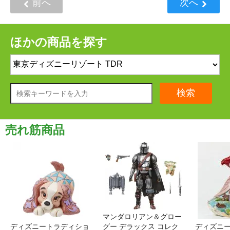
前へ
次へ
ほかの商品を探す
検索
売れ筋商品
マンダロリアン＆グロー
ディズニートラディショ
グー デラックス コレク
ディズニー