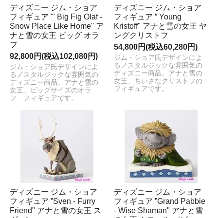
ディズニー ジム・ショア
ディズニー ジム・ショア
フィギュア '" Big Fig Olaf -
フィギュア ” Young
Snow Place Like Home'' ア
Kristoff" アナと雪の女王 ヤ
ナと雪の女王 ビッグ オラ
ングクリストフ
フ
54,800円(税込60,280円)
92,800円(税込102,080円)
ジム・ショア氏デザインによ
るノスタルジックな雰囲気の
ジム・ショア氏デザインによ
ディズニー商品。アナと雪の
るノスタルジックな雰囲気の
女王、ちいさなクリストフの
ディズニー商品。アナと雪の
フィギュアです。
女王、ビッグサイズのオラ
フ フィギュアです。
ディズニー ジム・ショア
ディズニー ジム・ショア
フィギュア ”Sven - Furry
フィギュア ”Grand Pabbie
Friend" アナと雪の女王 ス
- Wise Shaman" アナと雪