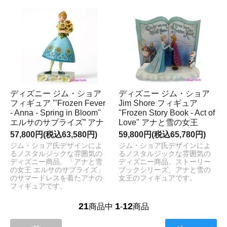
ディズニー ジム・ショア
ディズニー ジム・ショア
フィギュア '"Frozen Fever
Jim Shore フィギュア
- Anna - Spring in Bloom''
"Frozen Story Book - Act of
エルサのサプライズ” アナ
Love" アナと雪の女王
57,800円(税込63,580円)
59,800円(税込65,780円)
ジム・ショア氏デザインによ
ジム・ショア氏デザインによ
るノスタルジックな雰囲気の
るノスタルジックな雰囲気の
ディズニー商品。「アナと雪
ディズニー商品。ストーリー
の女王 エルサのサプライズ」
ブックシリーズ、アナと雪の
のサマードレスを着たアナの
女王のフィギュアです。
フィギュアです。
21
1
12
商品中
-
商品