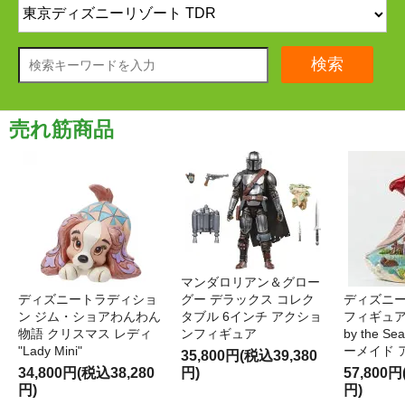
検索
売れ筋商品
マンダロリアン＆グロー
ディズニートラディショ
グー デラックス コレク
ディズニー
ン ジム・ショアわんわん
タブル 6インチ アクショ
フィギュア '
物語 クリスマス レディ
ンフィギュア
by the S
"Lady Mini"
ーメイド 
35,800円(税込39,380
34,800円(税込38,280
円)
57,800円
円)
円)