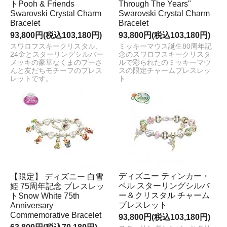
トPooh & Friends
Through The Years"
Swarovski Crystal Charm
Swarovski Crystal Charm
Bracelet
Bracelet
93,800円(税込103,180円)
93,800円(税込103,180円)
スワロフスキークリスタル、
ミッキーマウス誕生80周年記
24金とスターリングシルバー
念のスワロフスキークリスタ
メッキの豪華なくまのプーさ
ルで彩られたのミッキーマウ
んと友だちモチーフのプレス
スの限定チャームブレスレッ
レットです。
ト
ディズニー ティンカー・
【限定】 ディズニー 白雪
ベル スターリングシルバ
姫 75周年記念 ブレスレッ
ー＆クリスタル チャーム
トSnow White 75th
ブレスレット
Anniversary
Commemorative Bracelet
93,800円(税込103,180円)