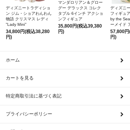
マンダロリアン＆グロー
ディズニートラディショ
グー デラックス コレク
ディズニー
ン ジム・ショアわんわん
タブル 6インチ アクショ
フィギュア '
物語 クリスマス レディ
ンフィギュア
by the S
"Lady Mini"
ーメイド 
35,800円(税込39,380
34,800円(税込38,280
円)
57,800円
円)
円)
ホーム
カートを見る
特定商取引法に基づく表記
プライバシーポリシー