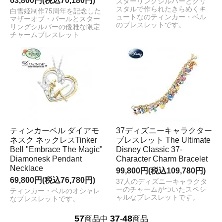
63,800円(税込70,180円)
スターリングシルバーとクリ
スタルで作られたきらめくキ
白雪姫制作75周年を記念した
ュートなのティンカー・ベル
マザーオブ・パールとスター
のブレスレットです。
リングシルバーの優雅な限定
チャームブレスレット
ティンカーベル ダイアモ
37ディズニーキャラクター
ネスク ネックレスTinker
ブレスレット The Ultimate
Bell "Embrace The Magic"
Disney Classic 37-
Diamonesk Pendant
Character Charm Bracelet
Necklace
99,800円(税込109,780円)
69,800円(税込76,780円)
37人のディズニーキャラクタ
ーのチャームがついたスペシ
ティンカー・ベルのオシャレ
ャルなブレスレットです。
なブレスレットです。
57
37
48
商品中
-
商品