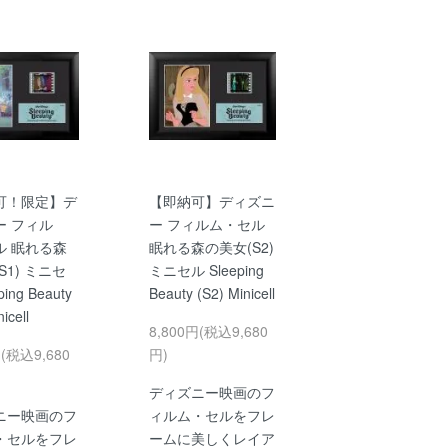
可！限定】デ
【即納可】ディズニ
ー フィル
ー フィルム・セル
ル 眠れる森
眠れる森の美女(S2)
S1) ミニセ
ミニセル Sleeping
ping Beauty
Beauty (S2) Minicell
icell
8,800円(税込9,680
円(税込9,680
円)
ディズニー映画のフ
ニー映画のフ
ィルム・セルをフレ
・セルをフレ
ームに美しくレイア