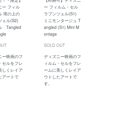
ニー フィル
ー フィルム・セル
ル 塔の上の
ラプンツェル(S1)
ェル(S2)
ミニモンタージュ T
 Tangled
angled (S1) Mini M
ngle
ontage
OUT
SOLD OUT
ニー映画のフ
ディズニー映画のフ
・セルをフレ
ィルム・セルをフレ
美しくレイア
ームに美しくレイア
たアートで
ウトしたアートで
す。