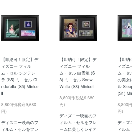
【即納可！限定】デ
【即納可！限定】デ
【即納
ィズニー フィル
ィズニー フィル
ィズニ
ム・セル シンデレ
ム・セル 白雪姫 (S
ム・セ
ラ (S5) ミニセル Ci
3) ミニセル Snow
の美女(
nderella (S5) Minice
White (S3) Minicell
ル Slee
ll
(S1) Min
8,800円(税込9,680
8,800円(税込9,680
円)
8,800
円)
円)
ディズニー映画のフ
ディズニー映画のフ
ィルム・セルをフレ
ディズ
ィルム・セルをフレ
ームに美しくレイア
ィルム