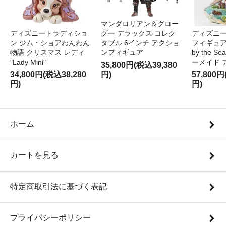
マンダロリアン＆グロー
ディズニートラディショ
グー デラックス コレク
ディズニー
ン ジム・ショアわんわん
タブル 6インチ アクショ
フィギュア '
物語 クリスマス レディ
ンフィギュア
by the S
"Lady Mini"
ーメイド 
35,800円(税込39,380
34,800円(税込38,280
円)
57,800円
円)
円)
ホーム
カートを見る
特定商取引法に基づく表記
プライバシーポリシー