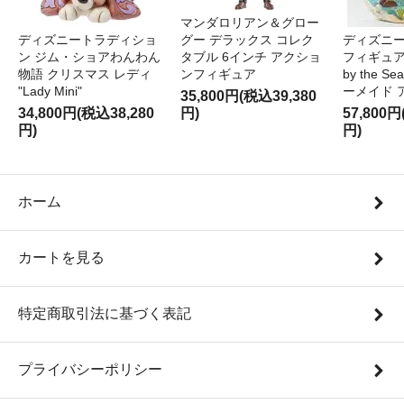
マンダロリアン＆グロー
ディズニートラディショ
グー デラックス コレク
ディズニー
ン ジム・ショアわんわん
タブル 6インチ アクショ
フィギュア '
物語 クリスマス レディ
ンフィギュア
by the S
"Lady Mini"
ーメイド 
35,800円(税込39,380
34,800円(税込38,280
円)
57,800円
円)
円)
ホーム
カートを見る
特定商取引法に基づく表記
プライバシーポリシー