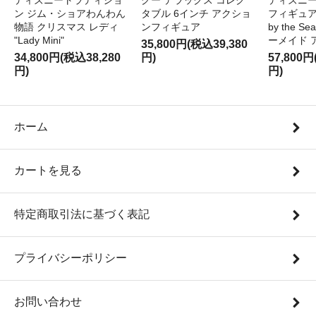
ディズニートラディショ
グー デラックス コレク
ディズニー
ン ジム・ショアわんわん
タブル 6インチ アクショ
フィギュア '
物語 クリスマス レディ
ンフィギュア
by the S
"Lady Mini"
ーメイド 
35,800円(税込39,380
34,800円(税込38,280
円)
57,800円
円)
円)
ホーム
カートを見る
特定商取引法に基づく表記
プライバシーポリシー
お問い合わせ