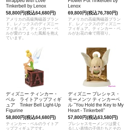
Wrapped with Love
Flower Pot Tinkerbell by
Tinkerbell by Lenox
Lenox
58,800円(税込64,680円)
69,800円(税込76,780円)
アメリカの高級陶磁器ブラン
アメリカの高級陶磁器ブラン
ド、レノックスのディズニー
ド、レノックスのディズニー
フィギュア。ティンカー・ベ
フィギュア。ティンカー・ベ
ルが愛のつまった風船を抱え
ルがお花の傘で雨宿り。
ています。
ディズニー ティンカー・
ディズニー プレシャス・
ベル ライトアップフィギ
モーメンツ ティンカーベ
ュア Tinker Bell Light-Up
ル ''You Hold the Key to My
Figurine
Heart - Tinkerbell''
58,800円(税込64,680円)
57,800円(税込63,580円)
ティンカー・ベルのライトア
プレシャスモーメンツは愛く
ップフィギュアです。
るしい表情の子供たちとその