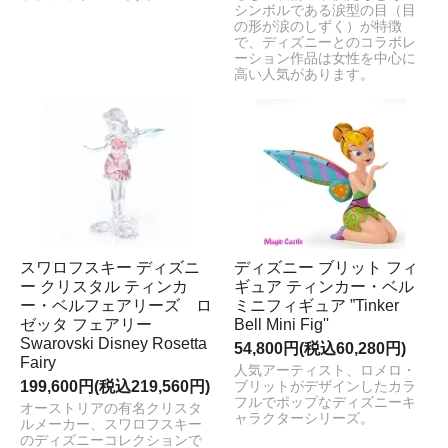
シンボルである涙型の目（目
の形が涙のしずく）が特徴
で、ディズニーとのコラボレ
ーション作品は女性を中心に
高い人気があります。
スワロフスキー ディズニ
ディズニー ブリット フィ
ー クリスタル ティンカ
ギュア ティンカー・ベル
ー・ベルフェアリーズ ロ
ミニフィギュア ”Tinker
ゼッタ フェアリー
Bell Mini Fig''
Swarovski Disney Rosetta
54,800円(税込60,280円)
Fairy
人気アーティスト、ロメロ・
199,600円(税込219,560円)
ブリットがデザインしたカラ
フルでポップなディズニーキ
オーストリアの有名クリスタ
ャラクターシリーズ。
ルメーカー、スワロフスキー
のディズニーコレクションで