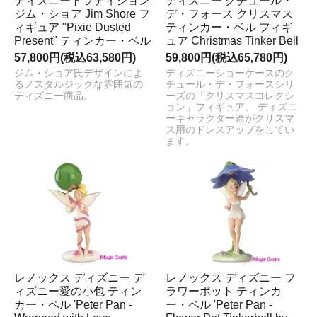
ディズニートラディジョン
ディズニー クチュール・
ジム・ショア Jim Shore フ
デ・フォース クリスマス
ィギュア "Pixie Dusted
ティンカー・ベル フィギ
Present" ティンカー・ベル
ュア Christmas Tinker Bell
57,800円(税込63,580円)
59,800円(税込65,780円)
ジム・ショア氏デザインによ
ディズニーショーケースのク
るノスタルジックな雰囲気の
チュール・デ・フォースシリ
ディズニー商品。
ーズの「クリスマスコレクシ
ョン」フィギュア。 ディズニ
ーキャラクター達がクリスマ
ス用のドレスアップをしてい
ます。
レノックス ディズニー デ
レノックス ディズニー フ
ィズニー愛の小包 ティン
ラワーポット ティンカ
カー・ベル 'Peter Pan -
ー・ベル 'Peter Pan -