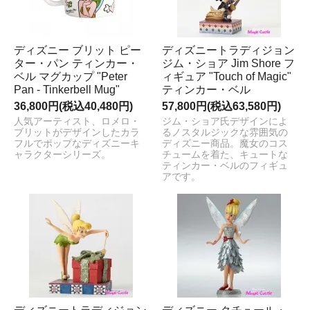
ディズニー ブリット ピー
ディズニートラディジョン
ター・パン ティンカー・
ジム・ショア Jim Shore フ
ベル マグカップ "Peter
ィギュア "Touch of Magic"
Pan - Tinkerbell Mug"
ティンカー・ベル
36,800円(税込40,480円)
57,800円(税込63,580円)
人気アーティスト、ロメロ・
ジム・ショア氏デザインによ
ブリットがデザインしたカラ
るノスタルジックな雰囲気の
フルでポップなディズニーキ
ディズニー商品。魔女のコス
ャラクターシリーズ。
チュームを着た、キュートな
ティンカー・ベルのフィギュ
アです。