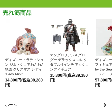
売れ筋商品
マンダロリアン＆グロー
ディズニートラディショ
グー デラックス コレク
ディズニー
ン ジム・ショアわんわん
タブル 6インチ アクショ
フィギュア '
物語 クリスマス レディ
ンフィギュア
by the S
"Lady Mini"
ーメイド 
35,800円(税込39,380
34,800円(税込38,280
円)
57,800円
円)
円)
ホーム