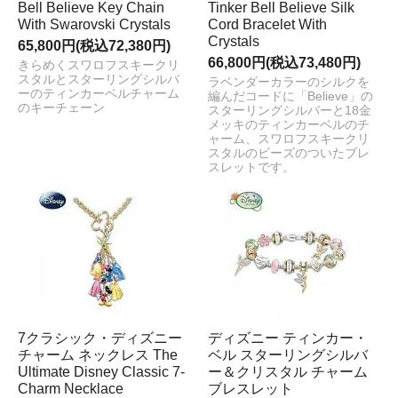
Bell Believe Key Chain
Tinker Bell Believe Silk
With Swarovski Crystals
Cord Bracelet With
Crystals
65,800円(税込72,380円)
66,800円(税込73,480円)
きらめくスワロフスキークリ
スタルとスターリングシルバ
ラベンダーカラーのシルクを
ーのティンカーベルチャーム
編んだコードに「Believe」の
のキーチェーン
スターリングシルバーと18金
メッキのティンカーベルのチ
ャーム、スワロフスキークリ
スタルのビーズのついたブレ
スレットです。
7クラシック・ディズニー
ディズニー ティンカー・
チャーム ネックレス The
ベル スターリングシルバ
Ultimate Disney Classic 7-
ー＆クリスタル チャーム
Charm Necklace
ブレスレット