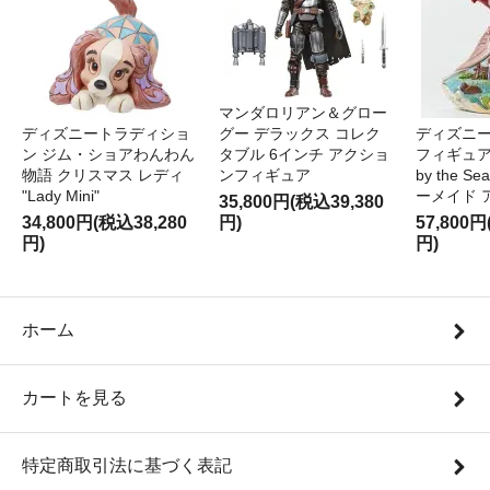
マンダロリアン＆グロー
ディズニートラディショ
グー デラックス コレク
ディズニー
ン ジム・ショアわんわん
タブル 6インチ アクショ
フィギュア '
物語 クリスマス レディ
ンフィギュア
by the S
"Lady Mini"
ーメイド 
35,800円(税込39,380
34,800円(税込38,280
円)
57,800円
円)
円)
ホーム
カートを見る
特定商取引法に基づく表記