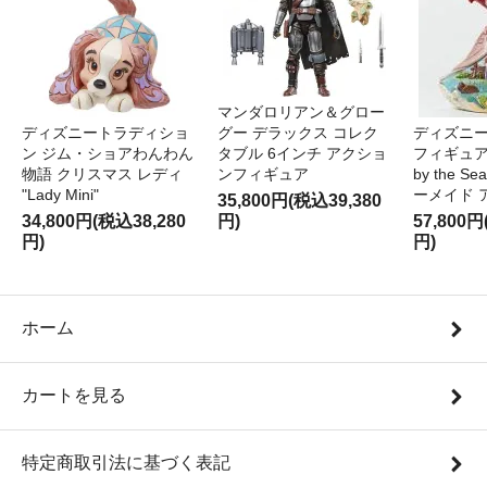
マンダロリアン＆グロー
ディズニートラディショ
グー デラックス コレク
ディズニー
ン ジム・ショアわんわん
タブル 6インチ アクショ
フィギュア '
物語 クリスマス レディ
ンフィギュア
by the S
"Lady Mini"
ーメイド 
35,800円(税込39,380
34,800円(税込38,280
円)
57,800円
円)
円)
ホーム
カートを見る
特定商取引法に基づく表記