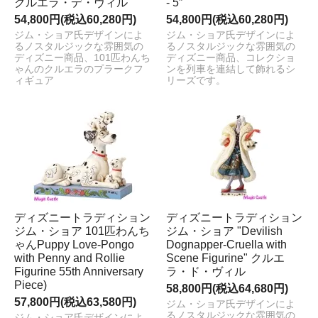
クルエラ・デ・ヴィル
- 5”
54,800円(税込60,280円)
54,800円(税込60,280円)
ジム・ショア氏デザインによ
ジム・ショア氏デザインによ
るノスタルジックな雰囲気の
るノスタルジックな雰囲気の
ディズニー商品、101匹わんち
ディズニー商品、コレクショ
ゃんのクルエラのプラークフ
ンを列車を連結して飾れるシ
ィギュア
リーズです。
ディズニートラディション
ディズニートラディション
ジム・ショア 101匹わんち
ジム・ショア "Devilish
ゃんPuppy Love-Pongo
Dognapper-Cruella with
with Penny and Rollie
Scene Figurine" クルエ
Figurine 55th Anniversary
ラ・ド・ヴィル
Piece)
58,800円(税込64,680円)
57,800円(税込63,580円)
ジム・ショア氏デザインによ
るノスタルジックな雰囲気の
ジム・ショア氏デザインによ