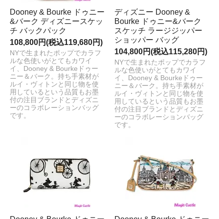
Dooney & Bourke ドゥニー
ディズニー Dooney &
&バーク ディズニースケッ
Bourke ドゥニー&バーク
チ バックパック
スケッチ ラージジッパー
ショッパー バッグ
108,800円(税込119,680円)
104,800円(税込115,280円)
NYで生まれたポップでカラフ
ルな色使いがとてもカワイ
NYで生まれたポップでカラフ
イ、Dooney & Bourkeドゥー
ルな色使いがとてもカワイ
ニー＆バーク。持ち手素材が
イ、Dooney & Bourkeドゥー
ルイ・ヴィトンと同じ物を使
ニー＆バーク。持ち手素材が
用しているという品質もお墨
ルイ・ヴィトンと同じ物を使
付の注目ブランドとディズニ
用しているという品質もお墨
ーのコラボレーションバッグ
付の注目ブランドとディズニ
です。
ーのコラボレーションバッグ
です。