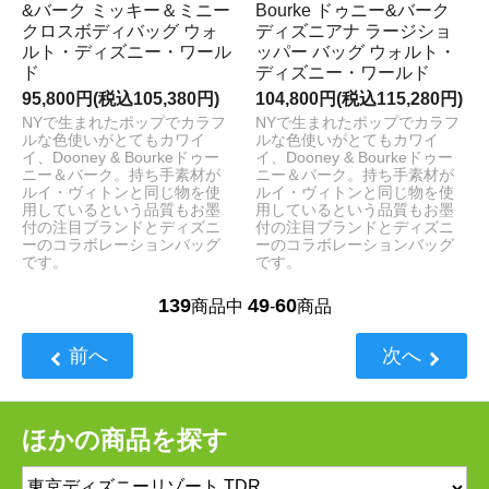
&バーク ミッキー＆ミニー
Bourke ドゥニー&バーク
クロスボディバッグ ウォ
ディズニアナ ラージショ
ルト・ディズニー・ワール
ッパー バッグ ウォルト・
ド
ディズニー・ワールド
95,800円(税込105,380円)
104,800円(税込115,280円)
NYで生まれたポップでカラフ
NYで生まれたポップでカラフ
ルな色使いがとてもカワイ
ルな色使いがとてもカワイ
イ、Dooney & Bourkeドゥー
イ、Dooney & Bourkeドゥー
ニー＆バーク。持ち手素材が
ニー＆バーク。持ち手素材が
ルイ・ヴィトンと同じ物を使
ルイ・ヴィトンと同じ物を使
用しているという品質もお墨
用しているという品質もお墨
付の注目ブランドとディズニ
付の注目ブランドとディズニ
ーのコラボレーションバッグ
ーのコラボレーションバッグ
です。
です。
139
49
60
商品中
-
商品
前へ
次へ
ほかの商品を探す