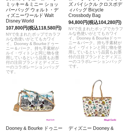
ミッキー＆ミニー ショッ
ズ バイシクル クロスボデ
パーバッグ ウォルト・デ
ィバッグ Bicycle
ィズニーワールド Walt
Crossbody Bag
Disney World
94,800円(税込104,280円)
107,800円(税込118,580円)
NYで生まれたポップでカラフ
ルな色使いがとてもカワイ
NYで生まれたポップでカラフ
イ、Dooney & Bourkeドゥー
ルな色使いがとてもカワイ
ニー＆バーク。持ち手素材が
イ、Dooney & Bourkeドゥー
ルイ・ヴィトンと同じ物を使
ニー＆バーク。持ち手素材が
用しているという品質もお墨
ルイ・ヴィトンと同じ物を使
付の注目ブランドとディズニ
用しているという品質もお墨
ーのコラボレーションバッグ
付の注目ブランドとディズニ
です。
ーのコラボレーションバッグ
です。
Dooney & Bourke ドゥニー
ディズニー Dooney &