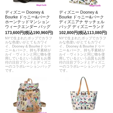
ディズニー Dooney &
ディズニー Dooney &
Bourke ドゥニー&バーク
Bourke ドゥニー&バーク
ホーンテッドマンション
ディズニアナ サッチェル
ウィークエンダー バッグ
バッグ ディズニーランド
173,600円(税込190,960円)
102,800円(税込113,080円)
NYで生まれたポップでカラフ
NYで生まれたポップでカラフ
ルな色使いがとてもカワイ
ルな色使いがとてもカワイ
イ、Dooney & Bourkeドゥー
イ、Dooney & Bourkeドゥー
ニー＆バーク。持ち手素材が
ニー＆バーク。持ち手素材が
ルイ・ヴィトンと同じ物を使
ルイ・ヴィトンと同じ物を使
用しているという品質もお墨
用しているという品質もお墨
付の注目ブランドとディズニ
付の注目ブランドとディズニ
ーのコラボレーションバッグ
ーのコラボレーションバッグ
です。
です。