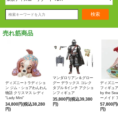
検索
売れ筋商品
マンダロリアン＆グロー
ディズニートラディショ
グー デラックス コレク
ディズニー
ン ジム・ショアわんわん
タブル 6インチ アクショ
フィギュア '
物語 クリスマス レディ
ンフィギュア
by the S
"Lady Mini"
ーメイド 
35,800円(税込39,380
34,800円(税込38,280
円)
57,800円
円)
円)