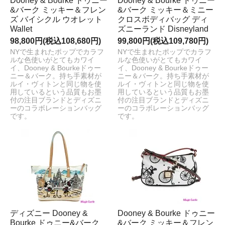
Dooney & Bourke ドゥニー
Dooney & Bourke ドゥニー
&バーク ミッキー＆フレン
&バーク ミッキー＆ミニー
ズ バイシクル ウオレット
クロスボディバッグ ディ
Wallet
ズニーランド Disneyland
98,800円(税込108,680円)
99,800円(税込109,780円)
NYで生まれたポップでカラフ
NYで生まれたポップでカラフ
ルな色使いがとてもカワイ
ルな色使いがとてもカワイ
イ、Dooney & Bourkeドゥー
イ、Dooney & Bourkeドゥー
ニー＆バーク。持ち手素材が
ニー＆バーク。持ち手素材が
ルイ・ヴィトンと同じ物を使
ルイ・ヴィトンと同じ物を使
用しているという品質もお墨
用しているという品質もお墨
付の注目ブランドとディズニ
付の注目ブランドとディズニ
ーのコラボレーションバッグ
ーのコラボレーションバッグ
です。
です。
ディズニー Dooney &
Dooney & Bourke ドゥニー
Bourke ドゥニー&バーク
&バーク ミッキー＆フレン