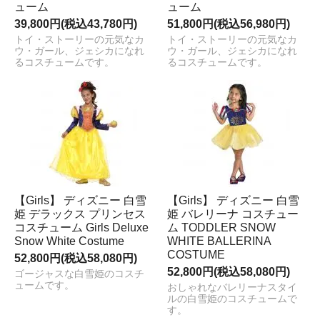
ューム
ューム
39,800円(税込43,780円)
51,800円(税込56,980円)
トイ・ストーリーの元気なカ
トイ・ストーリーの元気なカ
ウ・ガール、ジェシカになれ
ウ・ガール、ジェシカになれ
るコスチュームです。
るコスチュームです。
【Girls】 ディズニー 白雪
【Girls】 ディズニー 白雪
姫 デラックス プリンセス
姫 バレリーナ コスチュー
コスチューム Girls Deluxe
ム TODDLER SNOW
Snow White Costume
WHITE BALLERINA
COSTUME
52,800円(税込58,080円)
52,800円(税込58,080円)
ゴージャスな白雪姫のコスチ
ュームです。
おしゃれなバレリーナスタイ
ルの白雪姫のコスチュームで
す。