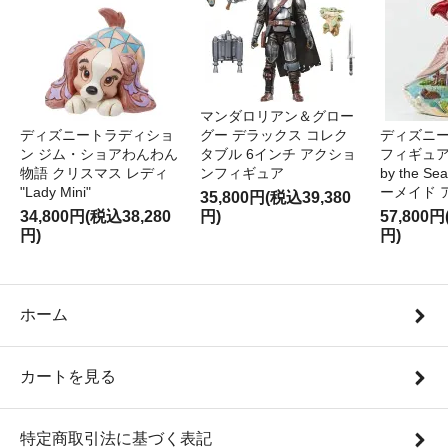
マンダロリアン＆グロー
ディズニートラディショ
グー デラックス コレク
ディズニー
ン ジム・ショアわんわん
タブル 6インチ アクショ
フィギュア '
物語 クリスマス レディ
ンフィギュア
by the S
"Lady Mini"
ーメイド 
35,800円(税込39,380
34,800円(税込38,280
円)
57,800円
円)
円)
ホーム
カートを見る
特定商取引法に基づく表記