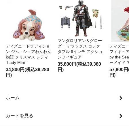
マンダロリアン＆グロー
ディズニートラディショ
グー デラックス コレク
ディズニー
ン ジム・ショアわんわん
タブル 6インチ アクショ
フィギュア '
物語 クリスマス レディ
ンフィギュア
by the S
"Lady Mini"
ーメイド 
35,800円(税込39,380
34,800円(税込38,280
円)
57,800円
円)
円)
ホーム
カートを見る