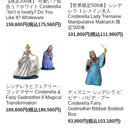
【限定200体】 可愛い？似
【世界限定500体】シンデ
合う？ホワイト Cinderella
レラ トレメイン夫人
"Isn't is lovely? Do You
Cinderella Lady Tremaine
Like It? Whiteware
Manipulative Matriarch 限
159,600円(税込175,560円)
定500体
101,800円(税込111,980円)
シンデレラとフェアリー・
ゴッドマザー Cinderella &
ディズニー シンデレラ ビ
Fairy Godmother A Magical
ビデ・バビデ・ブー
Transformation
Cinderella Fairy
Godmother Bibbidi Bobbidi
169,600円(税込186,560円)
Boo
93,800円(税込103,180円)