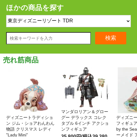
ほかの商品を探す
検索
売れ筋商品
マンダロリアン＆グロー
ディズニートラディショ
グー デラックス コレク
ディズニー
ン ジム・ショアわんわん
タブル 6インチ アクショ
フィギュア '
物語 クリスマス レディ
ンフィギュア
by the S
"Lady Mini"
ーメイド 
35,800円(税込39,380