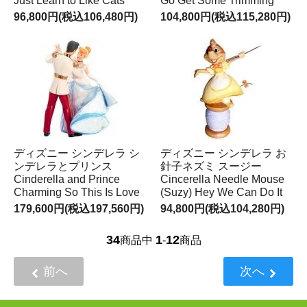
Just Learn to Like Cats
Go Get Some Trimming
96,800円(税込106,480円)
104,800円(税込115,280円)
ディズニー シンデレラ シ
ディズニー シンデレラ お
ンデレラとプリンス
針子ネズミ スージー
Cinderella and Prince
Cincerella Needle Mouse
Charming So This Is Love
(Suzy) Hey We Can Do It
179,600円(税込197,560円)
94,800円(税込104,280円)
34
1
12
商品中
-
商品
前へ
次へ