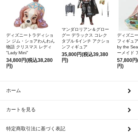
マンダロリアン＆グロー
ディズニートラディショ
グー デラックス コレク
ディズニー
ン ジム・ショアわんわん
タブル 6インチ アクショ
フィギュア '
物語 クリスマス レディ
ンフィギュア
by the S
"Lady Mini"
ーメイド 
35,800円(税込39,380
34,800円(税込38,280
円)
57,800円
円)
円)
ホーム
カートを見る
特定商取引法に基づく表記