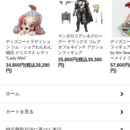
マンダロリアン＆グロー
ディズニートラディショ
グー デラックス コレク
ディズニー
ン ジム・ショアわんわん
タブル 6インチ アクショ
フィギュア '
物語 クリスマス レディ
ンフィギュア
by the S
"Lady Mini"
ーメイド 
35,800円(税込39,380
34,800円(税込38,280
円)
57,800円
円)
円)
ホーム
カートを見る
特定商取引法に基づく表記