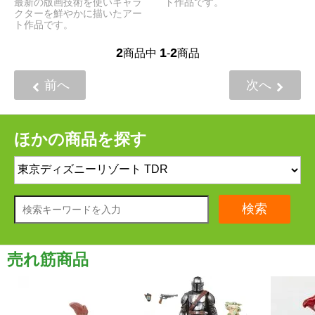
最新の版画技術を使いキャラ
ト作品です。
クターを鮮やかに描いたアー
ト作品です。
2
1
2
商品中
-
商品
前へ
次へ
ほかの商品を探す
検索
売れ筋商品