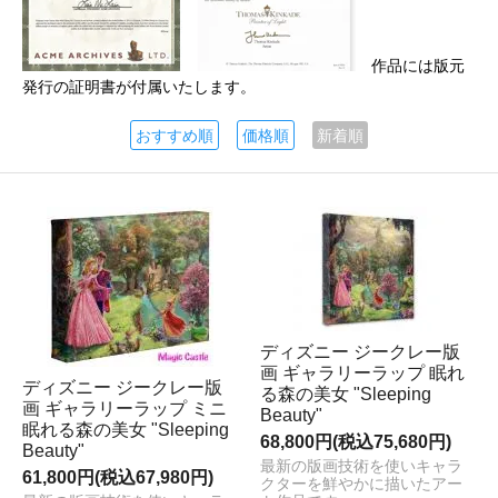
作品には版元
発行の証明書が付属いたします。
おすすめ順
価格順
新着順
ディズニー ジークレー版
画 ギャラリーラップ 眠れ
ディズニー ジークレー版
る森の美女 "Sleeping
画 ギャラリーラップ ミニ
Beauty"
眠れる森の美女 "Sleeping
68,800円(税込75,680円)
Beauty"
最新の版画技術を使いキャラ
61,800円(税込67,980円)
クターを鮮やかに描いたアー