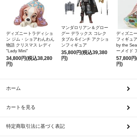
マンダロリアン＆グロー
ディズニートラディショ
グー デラックス コレク
ディズニー
ン ジム・ショアわんわん
タブル 6インチ アクショ
フィギュア '
物語 クリスマス レディ
ンフィギュア
by the S
"Lady Mini"
ーメイド 
35,800円(税込39,380
34,800円(税込38,280
円)
57,800円
円)
円)
ホーム
カートを見る
特定商取引法に基づく表記