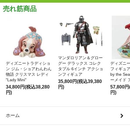
売れ筋商品
マンダロリアン＆グロー
ディズニートラディショ
グー デラックス コレク
ディズニー
ン ジム・ショアわんわん
タブル 6インチ アクショ
フィギュア '
物語 クリスマス レディ
ンフィギュア
by the S
"Lady Mini"
ーメイド 
35,800円(税込39,380
34,800円(税込38,280
円)
57,800円
円)
円)
ホーム