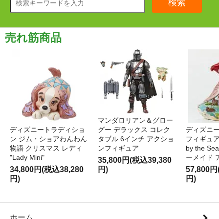
検索
売れ筋商品
マンダロリアン＆グロー
ディズニートラディショ
グー デラックス コレク
ディズニー
ン ジム・ショアわんわん
タブル 6インチ アクショ
フィギュア '
物語 クリスマス レディ
ンフィギュア
by the S
"Lady Mini"
ーメイド 
35,800円(税込39,380
34,800円(税込38,280
円)
57,800円
円)
円)
ホーム