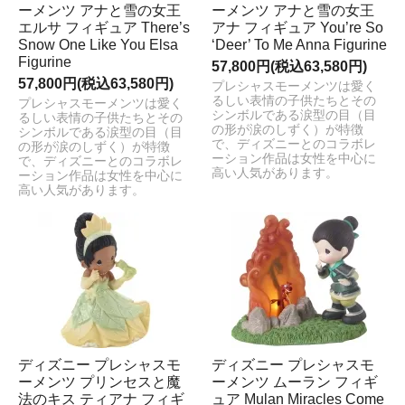
ーメンツ アナと雪の女王
ーメンツ アナと雪の女王
エルサ フィギュア There’s
アナ フィギュア You’re So
Snow One Like You Elsa
‘Deer’ To Me Anna Figurine
Figurine
57,800円(税込63,580円)
57,800円(税込63,580円)
プレシャスモーメンツは愛く
るしい表情の子供たちとその
プレシャスモーメンツは愛く
シンボルである涙型の目（目
るしい表情の子供たちとその
の形が涙のしずく）が特徴
シンボルである涙型の目（目
で、ディズニーとのコラボレ
の形が涙のしずく）が特徴
ーション作品は女性を中心に
で、ディズニーとのコラボレ
高い人気があります。
ーション作品は女性を中心に
高い人気があります。
ディズニー プレシャスモ
ディズニー プレシャスモ
ーメンツ プリンセスと魔
ーメンツ ムーラン フィギ
法のキス ティアナ フィギ
ュア Mulan Miracles Come