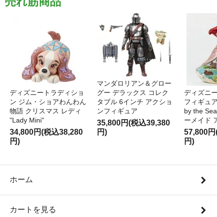
売れ筋商品
マンダロリアン＆グロー
ディズニートラディショ
グー デラックス コレク
ディズニー
ン ジム・ショアわんわん
タブル 6インチ アクショ
フィギュア '
物語 クリスマス レディ
ンフィギュア
by the S
"Lady Mini"
ーメイド 
35,800円(税込39,380
34,800円(税込38,280
円)
57,800円
円)
円)
ホーム
カートを見る