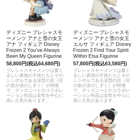
ディズニー プレシャスモ
ディズニー プレシャスモ
ーメンツ アナと雪の女王
ーメンツ アナと雪の女王
アナ フィギュア Disney
エルサ フィギュア Disney
Frozen 2 You’ve Always
Frozen 2 Find Your Spirit
Been My Queen Figurine
Within Elsa Figurine
58,800円(税込64,680円)
57,800円(税込63,580円)
プレシャスモーメンツは愛く
プレシャスモーメンツは愛く
るしい表情の子供たちとその
るしい表情の子供たちとその
シンボルである涙型の目（目
シンボルである涙型の目（目
の形が涙のしずく）が特徴
の形が涙のしずく）が特徴
で、ディズニーとのコラボレ
で、ディズニーとのコラボレ
ーション作品は女性を中心に
ーション作品は女性を中心に
高い人気があります。
高い人気があります。