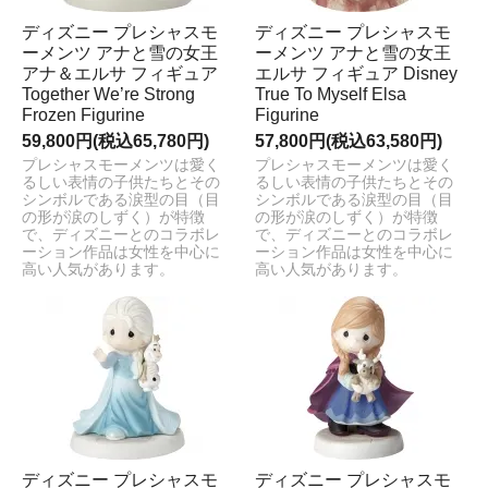
ディズニー プレシャスモ
ディズニー プレシャスモ
ーメンツ アナと雪の女王
ーメンツ アナと雪の女王
アナ＆エルサ フィギュア
エルサ フィギュア Disney
Together We’re Strong
True To Myself Elsa
Frozen Figurine
Figurine
59,800円(税込65,780円)
57,800円(税込63,580円)
プレシャスモーメンツは愛く
プレシャスモーメンツは愛く
るしい表情の子供たちとその
るしい表情の子供たちとその
シンボルである涙型の目（目
シンボルである涙型の目（目
の形が涙のしずく）が特徴
の形が涙のしずく）が特徴
で、ディズニーとのコラボレ
で、ディズニーとのコラボレ
ーション作品は女性を中心に
ーション作品は女性を中心に
高い人気があります。
高い人気があります。
ディズニー プレシャスモ
ディズニー プレシャスモ