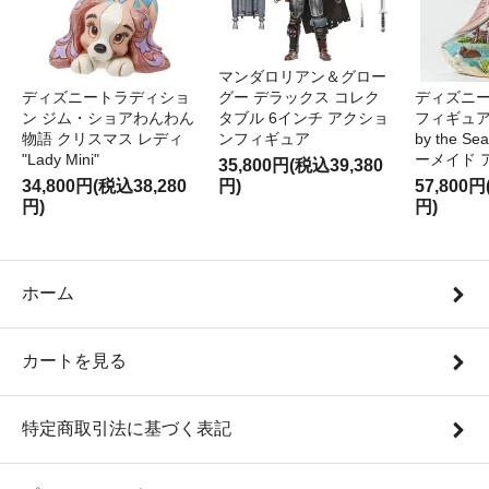
マンダロリアン＆グロー
ディズニートラディショ
グー デラックス コレク
ディズニー
ン ジム・ショアわんわん
タブル 6インチ アクショ
フィギュア '
物語 クリスマス レディ
ンフィギュア
by the S
"Lady Mini"
ーメイド 
35,800円(税込39,380
34,800円(税込38,280
円)
57,800円
円)
円)
ホーム
カートを見る
特定商取引法に基づく表記