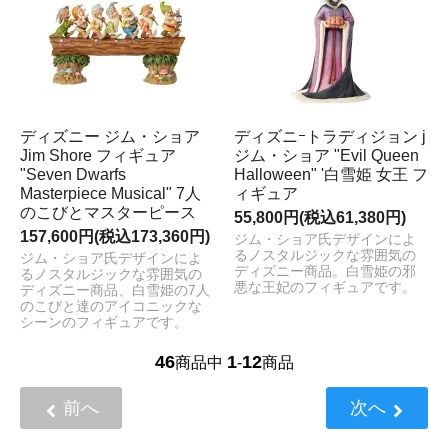
ディズニー ジム・ショア
ディズニｰトラディジョン j
Jim Shore フィギュア
ジム・ショア "Evil Queen
"Seven Dwarfs
Halloween" '白雪姫 女王 フ
Masterpiece Musical" 7人
ィギュア
のこびとマスターピース
55,800円(税込61,380円)
157,600円(税込173,360円)
ジム・ショア氏デザインによ
るノスタルジックな雰囲気の
ジム・ショア氏デザインによ
ディズニー商品。白雪姫の邪
るノスタルジックな雰囲気の
悪な王妃のフィギュアです。
ディズニー商品、白雪姫の7人
のこびと達のアイコニックな
シーンのフィギュアです。
46
1
12
商品中
-
商品
前へ
次へ