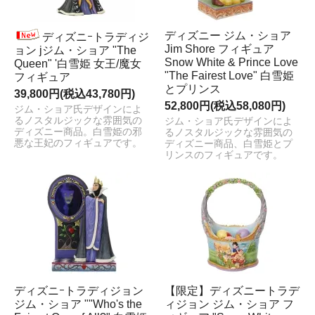
ディズニー ジム・ショア
ディズニｰトラディジ
Jim Shore フィギュア
ョン jジム・ショア "The
Snow White & Prince Love
Queen" '白雪姫 女王/魔女
"The Fairest Love" 白雪姫
フィギュア
とプリンス
39,800円(税込43,780円)
52,800円(税込58,080円)
ジム・ショア氏デザインによ
るノスタルジックな雰囲気の
ジム・ショア氏デザインによ
ディズニー商品。白雪姫の邪
るノスタルジックな雰囲気の
悪な王妃のフィギュアです。
ディズニー商品、白雪姫とプ
リンスのフィギュアです。
ディズニｰトラディジョン
【限定】ディズニートラデ
ジム・ショア ""Who's the
ィジョン ジム・ショア フ