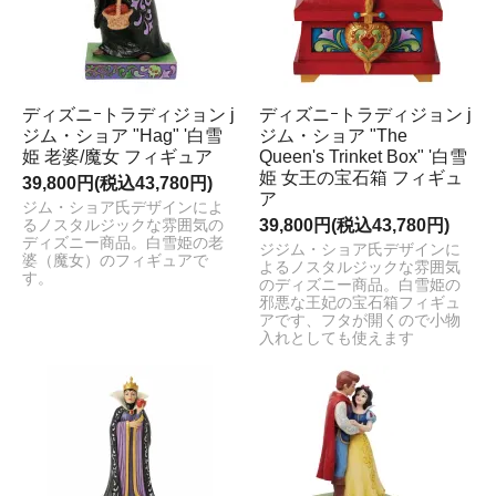
ディズニｰトラディジョン j
ディズニｰトラディジョン j
ジム・ショア "Hag" '白雪
ジム・ショア "The
姫 老婆/魔女 フィギュア
Queen's Trinket Box" '白雪
姫 女王の宝石箱 フィギュ
39,800円(税込43,780円)
ア
ジム・ショア氏デザインによ
39,800円(税込43,780円)
るノスタルジックな雰囲気の
ディズニー商品。白雪姫の老
ジジム・ショア氏デザインに
婆（魔女）のフィギュアで
よるノスタルジックな雰囲気
す。
のディズニー商品。白雪姫の
邪悪な王妃の宝石箱フィギュ
アです、フタが開くので小物
入れとしても使えます