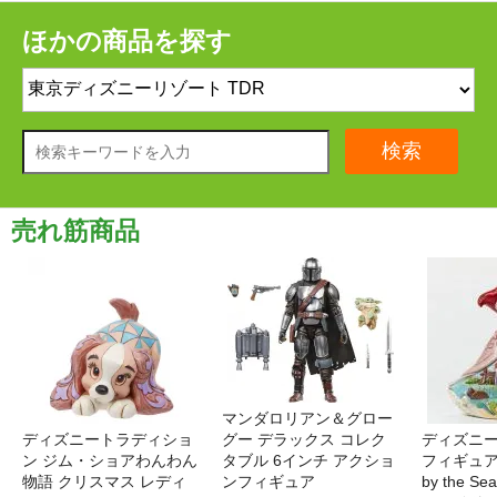
ほかの商品を探す
検索
売れ筋商品
マンダロリアン＆グロー
ディズニートラディショ
グー デラックス コレク
ディズニー
ン ジム・ショアわんわん
タブル 6インチ アクショ
フィギュア '
物語 クリスマス レディ
ンフィギュア
by the S