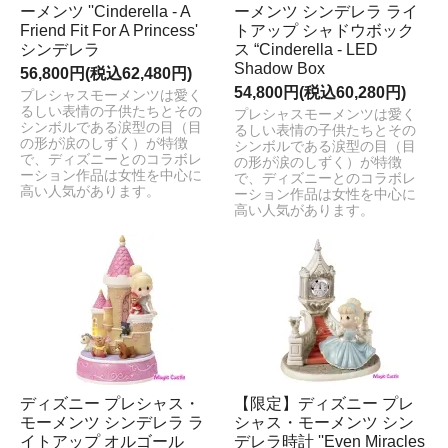
ーメンツ ''Cinderella - A
ーメンツ シンデレラ ライ
Friend Fit For A Princess'
トアップ シャドウボック
シンデレラ
ス “Cinderella - LED
Shadow Box
56,800円(税込62,480円)
54,800円(税込60,280円)
プレシャスモーメンツは愛く
るしい表情の子供たちとその
プレシャスモーメンツは愛く
シンボルである涙型の目（目
るしい表情の子供たちとその
の形が涙のしずく）が特徴
シンボルである涙型の目（目
で、ディズニーとのコラボレ
の形が涙のしずく）が特徴
ーション作品は女性を中心に
で、ディズニーとのコラボレ
高い人気があります。
ーション作品は女性を中心に
高い人気があります。
ディズニー プレシャス・
【限定】ディズニー プレ
モーメンツ シンデレラ ラ
シャス・モーメンツ シン
イトアップ オルゴール
デレラ時計 ''Even Miracles