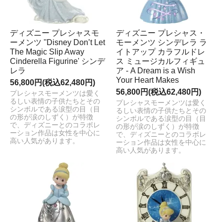
ディズニー プレシャスモ
ディズニー プレシャス・
ーメンツ ''Disney Don’t Let
モーメンツ シンデレラ ラ
The Magic Slip Away
イトアップ カラフルドレ
Cinderella Figurine' シンデ
ス ミュージカルフィギュ
レラ
ア - A Dream is a Wish
Your Heart Makes
56,800円(税込62,480円)
56,800円(税込62,480円)
プレシャスモーメンツは愛く
るしい表情の子供たちとその
プレシャスモーメンツは愛く
シンボルである涙型の目（目
るしい表情の子供たちとその
の形が涙のしずく）が特徴
シンボルである涙型の目（目
で、ディズニーとのコラボレ
の形が涙のしずく）が特徴
ーション作品は女性を中心に
で、ディズニーとのコラボレ
高い人気があります。
ーション作品は女性を中心に
高い人気があります。