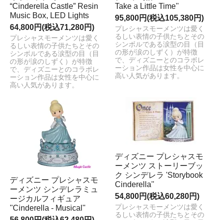
“Cinderella Castle” Resin
Take a Little Time''
Music Box, LED Lights
95,800円(税込105,380円)
64,800円(税込71,280円)
プレシャスモーメンツは愛く
るしい表情の子供たちとその
プレシャスモーメンツは愛く
シンボルである涙型の目（目
るしい表情の子供たちとその
の形が涙のしずく）が特徴
シンボルである涙型の目（目
で、ディズニーとのコラボレ
の形が涙のしずく）が特徴
ーション作品は女性を中心に
で、ディズニーとのコラボレ
高い人気があります。
ーション作品は女性を中心に
高い人気があります。
ディズニー プレシャスモ
ーメンツ ストーリーブッ
ク シンデレラ 'Storybook
ディズニー プレシャスモ
Cinderella''
ーメンツ シンデレラミュ
54,800円(税込60,280円)
ージカルフィギュア
プレシャスモーメンツは愛く
''Cinderella - Musical''
るしい表情の子供たちとその
56,800円(税込62,480円)