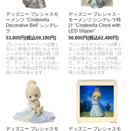
ディズニー プレシャスモ
ディズニー プレシャス・
ーメンツ ''Cinderella
モーメンツ シンデレラ時
Decorative Bell' シンデレ
計 ''Cinderella Clock with
ラ
LED Slipper''
53,800円(税込59,180円)
56,800円(税込62,480円)
プレシャスモーメンツは愛く
プレシャスモーメンツは愛く
るしい表情の子供たちとその
るしい表情の子供たちとその
シンボルである涙型の目（目
シンボルである涙型の目（目
の形が涙のしずく）が特徴
の形が涙のしずく）が特徴
で、ディズニーとのコラボレ
で、ディズニーとのコラボレ
ーション作品は女性を中心に
ーション作品は女性を中心に
高い人気があります。
高い人気があります。
ディズニー プレシャスモ
ディズニー プレシャスモ