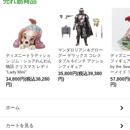
売れ筋商品
マンダロリアン＆グロー
ディズニートラディショ
グー デラックス コレク
ディズニー
ン ジム・ショアわんわん
タブル 6インチ アクショ
フィギュア '
物語 クリスマス レディ
ンフィギュア
by the S
"Lady Mini"
ーメイド 
35,800円(税込39,380
34,800円(税込38,280
円)
57,800円
円)
円)
ホーム
カートを見る