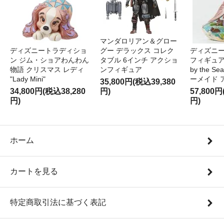
マンダロリアン＆グロー
ディズニートラディショ
グー デラックス コレク
ディズニー
ン ジム・ショアわんわん
タブル 6インチ アクショ
フィギュア '
物語 クリスマス レディ
ンフィギュア
by the S
"Lady Mini"
ーメイド 
35,800円(税込39,380
34,800円(税込38,280
円)
57,800円
円)
円)
ホーム
カートを見る
特定商取引法に基づく表記